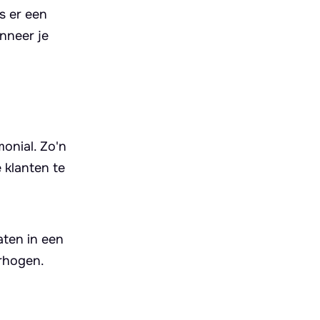
s er een
nneer je
onial. Zo'n
 klanten te
aten in een
erhogen.