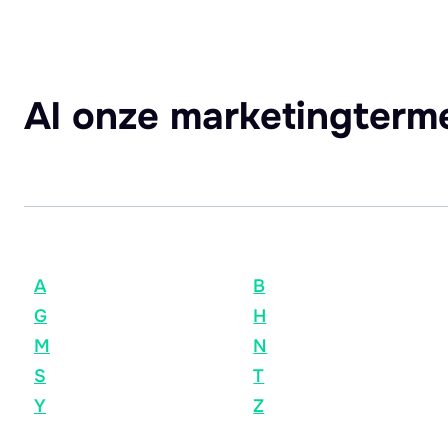
Al onze marketingterm
A
B
G
H
M
N
S
T
Y
Z