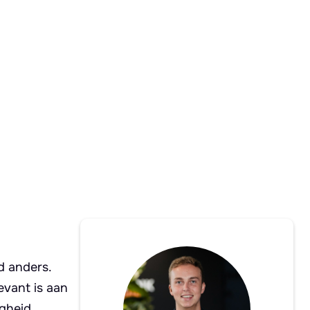
d anders.
evant is aan
gheid,