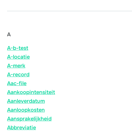
A
A-b-test
A-locatie
A-merk
A-record
Aac-file
Aankoopintensiteit
Aanleverdatum
Aanloopkosten
Aansprakelijkheid
Abbreviatie