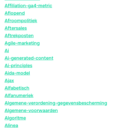
Affiliation-ga4-metric
Aflopend
Afroompolitiek
Aftersales
Aftrekposten
Agile-marketing
Ai
Ai-generated-content
Ai-principles
Aida-model
Ajax
Alfabetisch
Alfanumeriek
Algemene-verordening-gegevensbescherming
Algemene-voorwaarden
Algoritme
Alinea