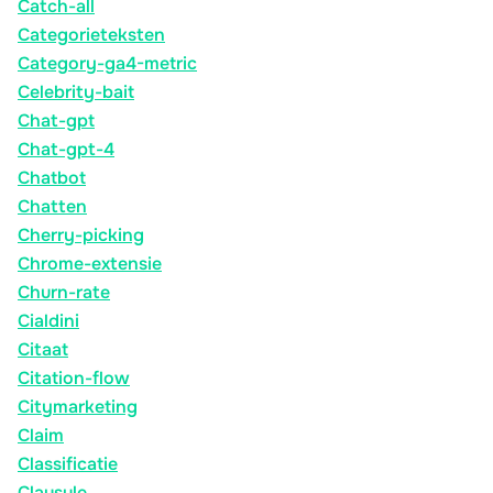
Catch-all
Categorieteksten
Category-ga4-metric
Celebrity-bait
Chat-gpt
Chat-gpt-4
Chatbot
Chatten
Cherry-picking
Chrome-extensie
Churn-rate
Cialdini
Citaat
Citation-flow
Citymarketing
Claim
Classificatie
Clausule