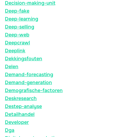
Decision-making-unit
Deep-fake
Deep-learning
Deep-selling
Deep-web
Deepcrawl
Deeplink
Dekkingsfouten
Delen
Demand-forecasting
Demand-generation
Demografische-factoren
Deskresearch
Destep-analyse
Detailhandel
Developer
Dga