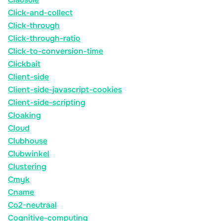
Click-and-collect
Click-through
Click-through-ratio
Click-to-conversion-time
Clickbait
Client-side
Client-side-javascript-cookies
Client-side-scripting
Cloaking
Cloud
Clubhouse
Clubwinkel
Clustering
Cmyk
Cname
Co2-neutraal
Cognitive-computing