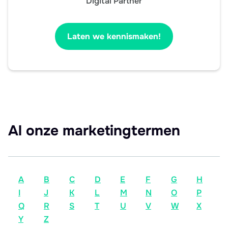
Digital Partner
Laten we kennismaken!
Al onze marketingtermen
A
B
C
D
E
F
G
H
I
J
K
L
M
N
O
P
Q
R
S
T
U
V
W
X
Y
Z