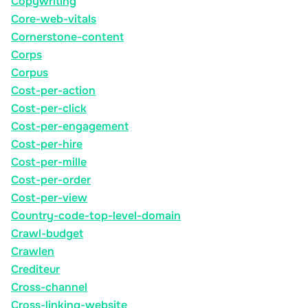
Copywriting
Core-web-vitals
Cornerstone-content
Corps
Corpus
Cost-per-action
Cost-per-click
Cost-per-engagement
Cost-per-hire
Cost-per-mille
Cost-per-order
Cost-per-view
Country-code-top-level-domain
Crawl-budget
Crawlen
Crediteur
Cross-channel
Cross-linking-website