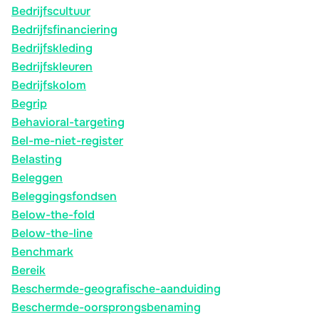
Bedrijfscultuur
Bedrijfsfinanciering
Bedrijfskleding
Bedrijfskleuren
Bedrijfskolom
Begrip
Behavioral-targeting
Bel-me-niet-register
Belasting
Beleggen
Beleggingsfondsen
Below-the-fold
Below-the-line
Benchmark
Bereik
Beschermde-geografische-aanduiding
Beschermde-oorsprongsbenaming