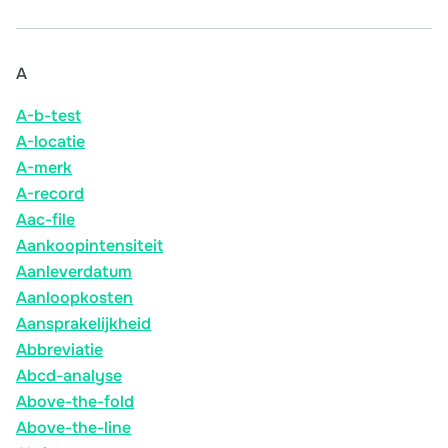
A
A-b-test
A-locatie
A-merk
A-record
Aac-file
Aankoopintensiteit
Aanleverdatum
Aanloopkosten
Aansprakelijkheid
Abbreviatie
Abcd-analyse
Above-the-fold
Above-the-line