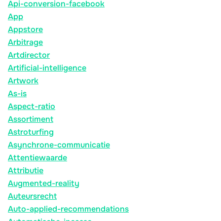
Api-conversion-facebook
App
Appstore
Arbitrage
Artdirector
Artificial-intelligence
Artwork
As-is
Aspect-ratio
Assortiment
Astroturfing
Asynchrone-communicatie
Attentiewaarde
Attributie
Augmented-reality
Auteursrecht
Auto-applied-recommendations