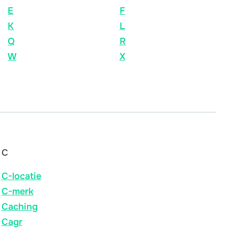
E
F
K
L
Q
R
W
X
C
C-locatie
C-merk
Caching
Cagr