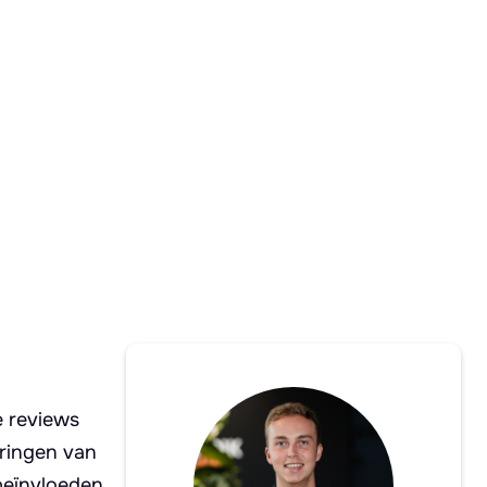
e reviews
aringen van
beïnvloeden.