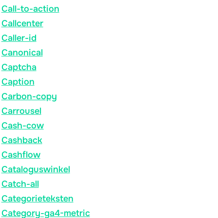
Call-to-action
Callcenter
Caller-id
Canonical
Captcha
Caption
Carbon-copy
Carrousel
Cash-cow
Cashback
Cashflow
Cataloguswinkel
Catch-all
Categorieteksten
Category-ga4-metric