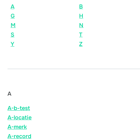
A
B
G
H
M
N
S
T
Y
Z
A
A-b-test
A-locatie
A-merk
A-record