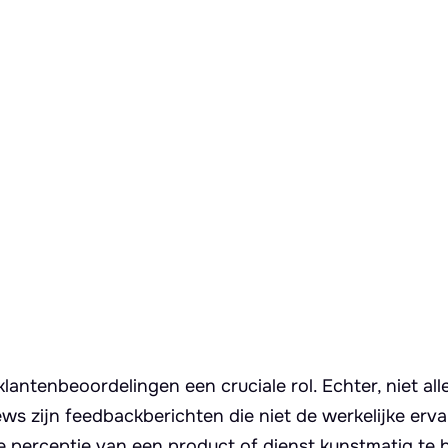
antenbeoordelingen een cruciale rol. Echter, niet all
s zijn feedbackberichten die niet de werkelijke erv
e perceptie van een product of dienst kunstmatig te 