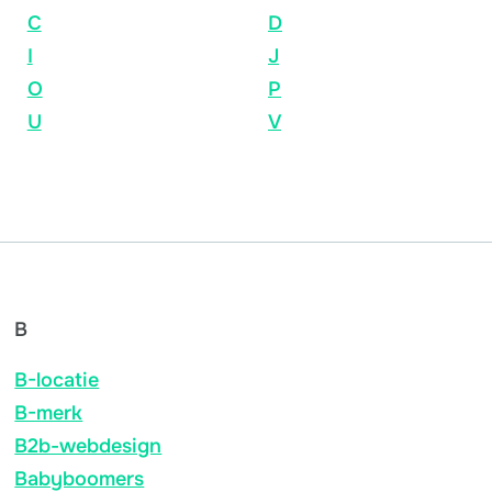
C
D
I
J
O
P
U
V
B
B-locatie
B-merk
B2b-webdesign
Babyboomers