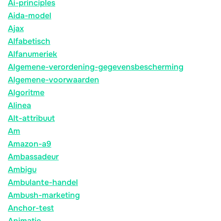
Ai-principles
Aida-model
Ajax
Alfabetisch
Alfanumeriek
Algemene-verordening-gegevensbescherming
Algemene-voorwaarden
Algoritme
Alinea
Alt-attribuut
Am
Amazon-a9
Ambassadeur
Ambigu
Ambulante-handel
Ambush-marketing
Anchor-test
Animatie