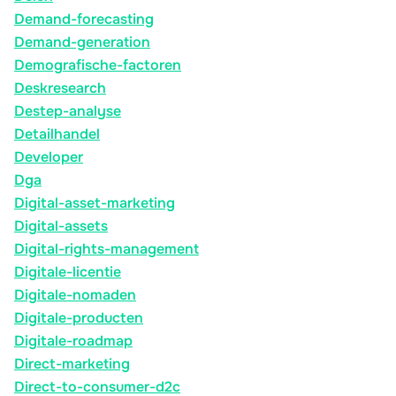
Demand-forecasting
Demand-generation
Demografische-factoren
Deskresearch
Destep-analyse
Detailhandel
Developer
Dga
Digital-asset-marketing
Digital-assets
Digital-rights-management
Digitale-licentie
Digitale-nomaden
Digitale-producten
Digitale-roadmap
Direct-marketing
Direct-to-consumer-d2c