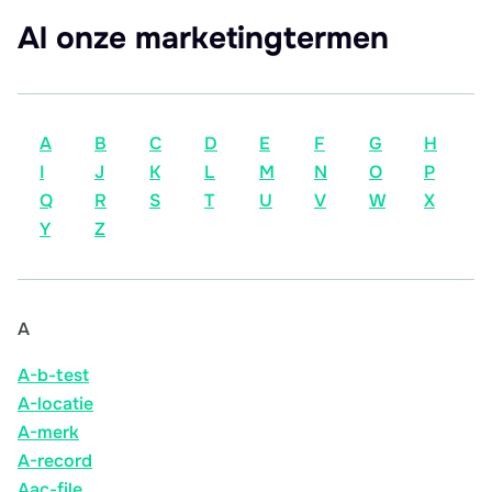
Al onze marketingtermen
A
B
C
D
E
F
G
H
I
J
K
L
M
N
O
P
Q
R
S
T
U
V
W
X
Y
Z
A
A-b-test
A-locatie
A-merk
A-record
Aac-file