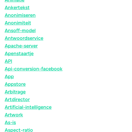
Ankertekst
Anonimiseren
Anonimiteit
Ansoff-model
Antwoordservice
Apache-server
Apenstaartje
API
Api-conversion-facebook
App
Appstore
Arbitrage
Artdirector
Artificial-intelligence
Artwork
As-is
Aspect-ratio