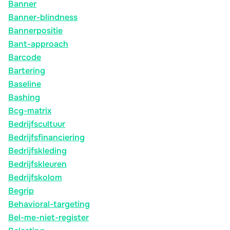
Banner
Banner-blindness
Bannerpositie
Bant-approach
Barcode
Bartering
Baseline
Bashing
Bcg-matrix
Bedrijfscultuur
Bedrijfsfinanciering
Bedrijfskleding
Bedrijfskleuren
Bedrijfskolom
Begrip
Behavioral-targeting
Bel-me-niet-register