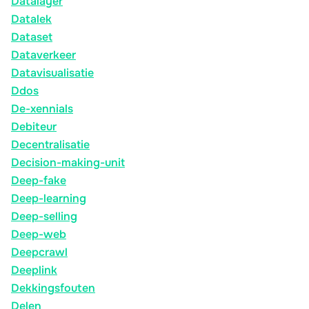
Datalayer
Datalek
Dataset
Dataverkeer
Datavisualisatie
Ddos
De-xennials
Debiteur
Decentralisatie
Decision-making-unit
Deep-fake
Deep-learning
Deep-selling
Deep-web
Deepcrawl
Deeplink
Dekkingsfouten
Delen