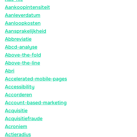
Aankoopintensiteit
Aanleverdatum
Aanloopkosten
Aansprakelijkheid
Abbreviatie
Abcd-analyse
Above-the-fold
Above-the-line
Abri
Accelerated-mobile-pages
Accessibility
Accorderen
Account-based-marketing
Acquisitie
Acquisitiefraude
Acroniem
Actieradius