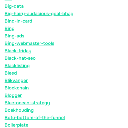
Big-data
Big-hairy-audacious-goal-bhag
Bind-in-card
Bing
Bing-ads
Bing-webmaster-tools
Black-friday
Black-hat-seo
Blacklisting
Bleed
Blikvanger
Blockchain
Blogger
Blue-ocean-strategy
Boekhouding
Bofu-bottom-of-the-funnel
Boilerplate