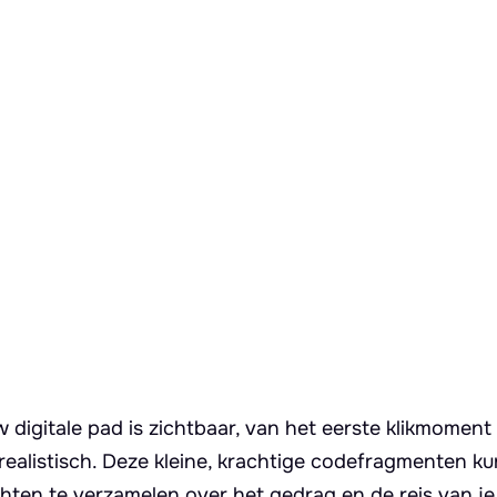
w digitale pad is zichtbaar, van het eerste klikmoment
 realistisch. Deze kleine, krachtige codefragmenten k
en te verzamelen over het gedrag en de reis van je 