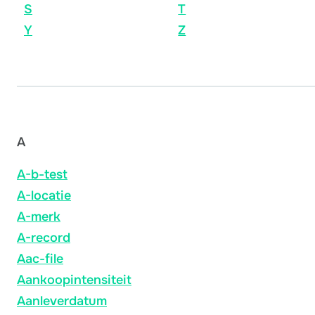
S
T
Y
Z
A
A-b-test
A-locatie
A-merk
A-record
Aac-file
Aankoopintensiteit
Aanleverdatum