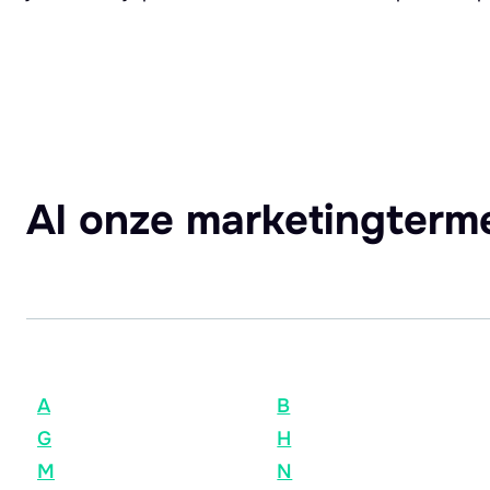
Al onze marketingterm
A
B
G
H
M
N