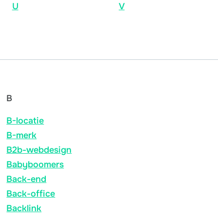
U
V
B
B-locatie
B-merk
B2b-webdesign
Babyboomers
Back-end
Back-office
Backlink