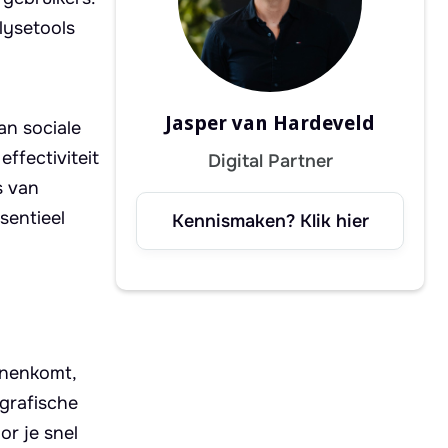
lysetools
Jasper van Hardeveld
an sociale
ffectiviteit
Digital Partner
s van
sentieel
Kennismaken? Klik hier
nnenkomt,
grafische
or je snel