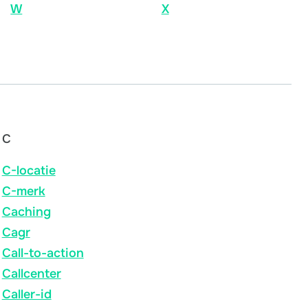
W
X
C
C-locatie
C-merk
Caching
Cagr
Call-to-action
Callcenter
Caller-id