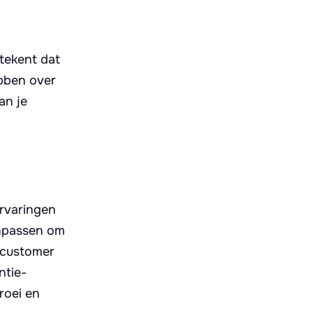
tekent dat
bben over
an je
ervaringen
anpassen om
 customer
ntie-
roei en