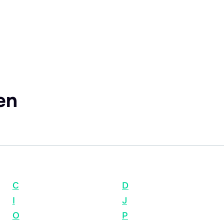
en
C
D
I
J
O
P