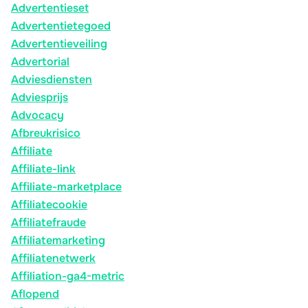
Advertentieset
Advertentietegoed
Advertentieveiling
Advertorial
Adviesdiensten
Adviesprijs
Advocacy
Afbreukrisico
Affiliate
Affiliate-link
Affiliate-marketplace
Affiliatecookie
Affiliatefraude
Affiliatemarketing
Affiliatenetwerk
Affiliation-ga4-metric
Aflopend