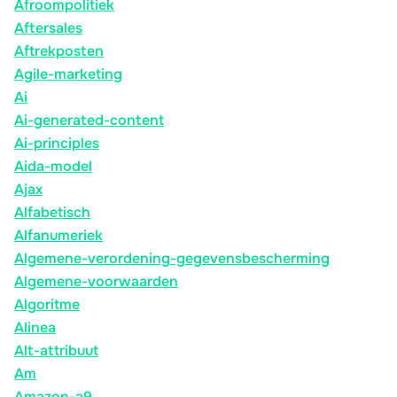
Afroompolitiek
Aftersales
Aftrekposten
Agile-marketing
Ai
Ai-generated-content
Ai-principles
Aida-model
Ajax
Alfabetisch
Alfanumeriek
Algemene-verordening-gegevensbescherming
Algemene-voorwaarden
Algoritme
Alinea
Alt-attribuut
Am
Amazon-a9