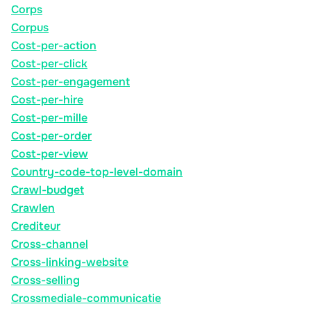
Corps
Corpus
Cost-per-action
Cost-per-click
Cost-per-engagement
Cost-per-hire
Cost-per-mille
Cost-per-order
Cost-per-view
Country-code-top-level-domain
Crawl-budget
Crawlen
Crediteur
Cross-channel
Cross-linking-website
Cross-selling
Crossmediale-communicatie