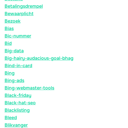
Betalingsdrempel
Bewaarplicht
Bezoek
Bias
Bic-nummer
Bid
Big-data
Big-hairy-audacious-goal-bhag
Bind-in-card
Bing
Bing-ads
Bing-webmaster-tools
Black-friday
Black-hat-seo
Blacklisting
Bleed
Blikvanger