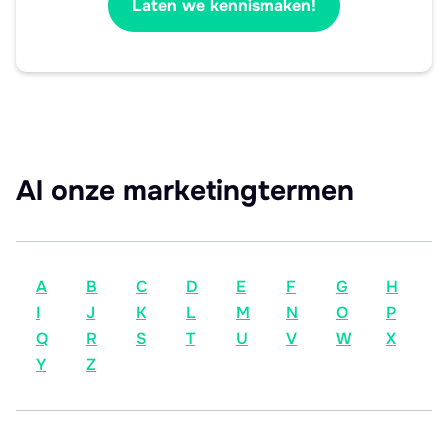
Laten we kennismaken!
Al onze marketingtermen
A
B
C
D
E
F
G
H
I
J
K
L
M
N
O
P
Q
R
S
T
U
V
W
X
Y
Z