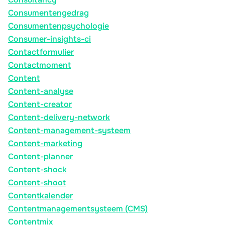
Consumentengedrag
Consumentenpsychologie
Consumer-insights-ci
Contactformulier
Contactmoment
Content
Content-analyse
Content-creator
Content-delivery-network
Content-management-systeem
Content-marketing
Content-planner
Content-shock
Content-shoot
Contentkalender
Contentmanagementsysteem (CMS)
Contentmix