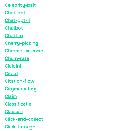
Celebrity-bait
Chat-gpt
Chat-gpt-4
Chatbot
Chatten
Cherry-picking
Chrome-extensie
Churn-rate
Cialdini
Citaat
Citation-flow
Citymarketing
Claim
Classificatie
Clausule
Click-and-collect
Click-through