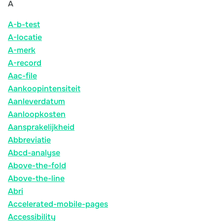
A
A-b-test
A-locatie
A-merk
A-record
Aac-file
Aankoopintensiteit
Aanleverdatum
Aanloopkosten
Aansprakelijkheid
Abbreviatie
Abcd-analyse
Above-the-fold
Above-the-line
Abri
Accelerated-mobile-pages
Accessibility