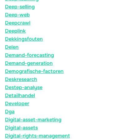
Deep-selling
Deep-web
Deepcrawl
Deeplink
Dekkingsfouten
Delen
Demand-forecasting
Demand-generation
Demografische-factoren
Deskresearch
Destep-analyse
Detailhandel
Developer
Dga
Digital-asset-marketing
Digital-assets
Digital-rights-management