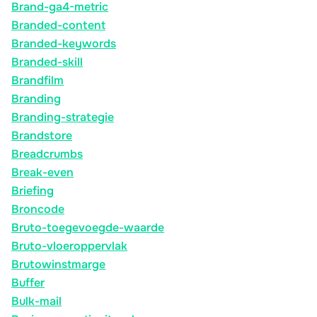
Brand-ga4-metric
Branded-content
Branded-keywords
Branded-skill
Brandfilm
Branding
Branding-strategie
Brandstore
Breadcrumbs
Break-even
Briefing
Broncode
Bruto-toegevoegde-waarde
Bruto-vloeroppervlak
Brutowinstmarge
Buffer
Bulk-mail