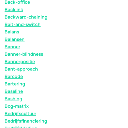
Back-office
Backlink
Backward-chaining
Bait-and-switch
Balans
Balansen
Banner
Banner-blindness
Bannerpositie
Bant-approach
Barcode
Bartering
Baseline
Bashing
Bcg-matrix
Bedrijfscultuur
Bedrijfsfinanciering