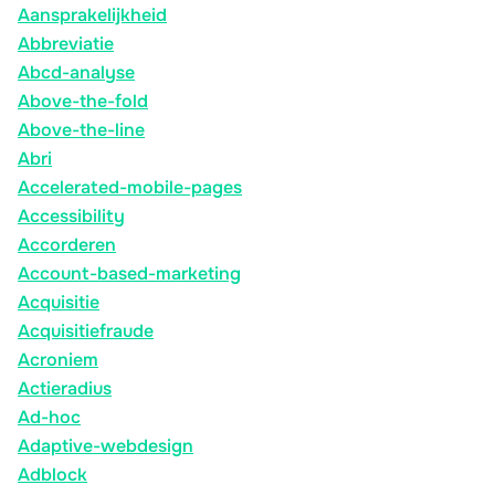
Aansprakelijkheid
Abbreviatie
Abcd-analyse
Above-the-fold
Above-the-line
Abri
Accelerated-mobile-pages
Accessibility
Accorderen
Account-based-marketing
Acquisitie
Acquisitiefraude
Acroniem
Actieradius
Ad-hoc
Adaptive-webdesign
Adblock