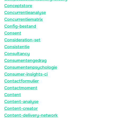
Conceptstore
Concurrentieanalyse
Concurrentiematrix
Config-bestand
Consent
Consideration-set
Consistentie
Consultancy
Consumentengedrag
Consumentenpsychologie
Consumer-insights-ci
Contactformulier
Contactmoment
Content
Content-analyse
Content-creator
Content-delivery-network