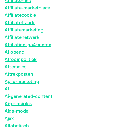
Affiliate-link
Affiliate-marketplace
Affiliatecookie
Affiliatefraude
Affiliatemarketing
Affiliatenetwerk
Affiliation-ga4-metric
Aflopend
Afroompolitiek
Aftersales
Aftrekposten
Agile-marketing
Ai
Ai-generated-content
Ai-principles
Aida-model
Ajax
Alfabetisch