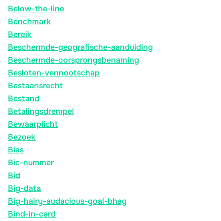
Below-the-line
Benchmark
Bereik
Beschermde-geografische-aanduiding
Beschermde-oorsprongsbenaming
Besloten-vennootschap
Bestaansrecht
Bestand
Betalingsdrempel
Bewaarplicht
Bezoek
Bias
Bic-nummer
Bid
Big-data
Big-hairy-audacious-goal-bhag
Bind-in-card