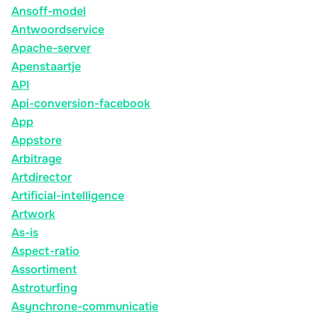
Ansoff-model
Antwoordservice
Apache-server
Apenstaartje
API
Api-conversion-facebook
App
Appstore
Arbitrage
Artdirector
Artificial-intelligence
Artwork
As-is
Aspect-ratio
Assortiment
Astroturfing
Asynchrone-communicatie