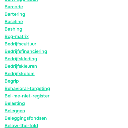
Barcode
Bartering
Baseline
Bashing
Bcg-matrix
Bedrijfscultuur
Bedrijfsfinanciering
Bedrijfskleding
Bedrijfskleuren
Bedrijfskolom
Begrip
Behavioral-targeting
Bel-me-niet-register
Belasting
Beleggen
Beleggingsfondsen
Below-the-fold