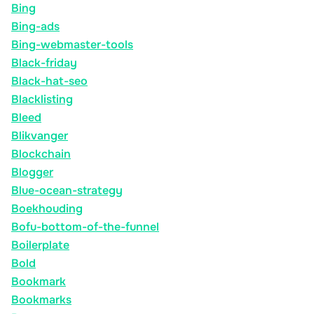
Bing
Bing-ads
Bing-webmaster-tools
Black-friday
Black-hat-seo
Blacklisting
Bleed
Blikvanger
Blockchain
Blogger
Blue-ocean-strategy
Boekhouding
Bofu-bottom-of-the-funnel
Boilerplate
Bold
Bookmark
Bookmarks