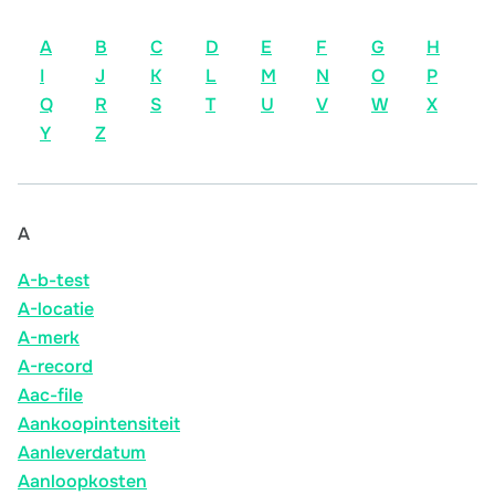
A
B
C
D
E
F
G
H
I
J
K
L
M
N
O
P
Q
R
S
T
U
V
W
X
Y
Z
A
A-b-test
A-locatie
A-merk
A-record
Aac-file
Aankoopintensiteit
Aanleverdatum
Aanloopkosten