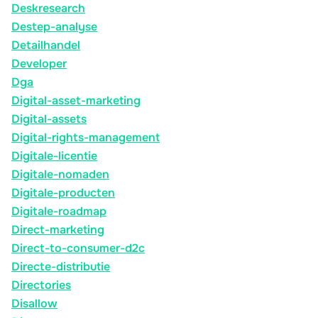
Deskresearch
Destep-analyse
Detailhandel
Developer
Dga
Digital-asset-marketing
Digital-assets
Digital-rights-management
Digitale-licentie
Digitale-nomaden
Digitale-producten
Digitale-roadmap
Direct-marketing
Direct-to-consumer-d2c
Directe-distributie
Directories
Disallow