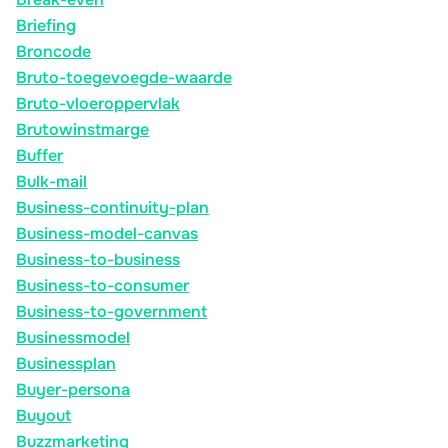
Briefing
Broncode
Bruto-toegevoegde-waarde
Bruto-vloeroppervlak
Brutowinstmarge
Buffer
Bulk-mail
Business-continuity-plan
Business-model-canvas
Business-to-business
Business-to-consumer
Business-to-government
Businessmodel
Businessplan
Buyer-persona
Buyout
Buzzmarketing