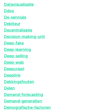
Datavisualisatie
Ddos
De-xennials
Debiteur
Decentralisatie
Decision-making-unit
Deep-fake
Deep-learning
Deep-selling
Deep-web
Deepcrawl
Deeplink
Dekkingsfouten
Delen
Demand-forecasting
Demand-generation
Demografische-factoren