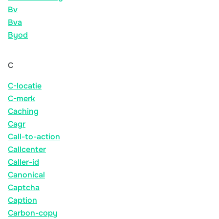
Bv
Bva
Byod
C
C-locatie
C-merk
Caching
Cagr
Call-to-action
Callcenter
Caller-id
Canonical
Captcha
Caption
Carbon-copy