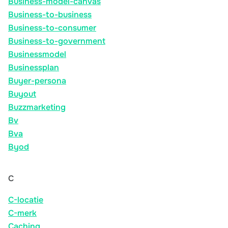
Business-model-canvas
Business-to-business
Business-to-consumer
Business-to-government
Businessmodel
Businessplan
Buyer-persona
Buyout
Buzzmarketing
Bv
Bva
Byod
C
C-locatie
C-merk
Caching