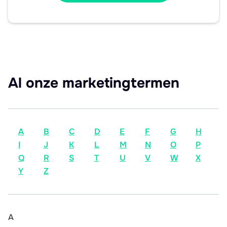
Al onze marketingtermen
A
B
C
D
E
F
G
H
I
J
K
L
M
N
O
P
Q
R
S
T
U
V
W
X
Y
Z
A