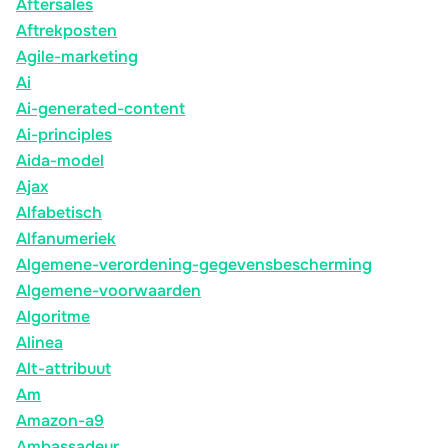
Aftersales
Aftrekposten
Agile-marketing
Ai
Ai-generated-content
Ai-principles
Aida-model
Ajax
Alfabetisch
Alfanumeriek
Algemene-verordening-gegevensbescherming
Algemene-voorwaarden
Algoritme
Alinea
Alt-attribuut
Am
Amazon-a9
Ambassadeur