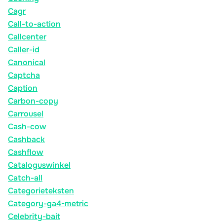
Cagr
Call-to-action
Callcenter
Caller-id
Canonical
Captcha
Caption
Carbon-copy
Carrousel
Cash-cow
Cashback
Cashflow
Cataloguswinkel
Catch-all
Categorieteksten
Category-ga4-metric
Celebrity-bait