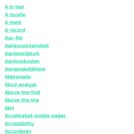
A-b-test
A-locatie
A-merk
A-record
Aac-file
Aankoopintensiteit
Aanleverdatum
Aanloopkosten
Aansprakelijkheid
Abbreviatie
Abcd-analyse
Above-the-fold
Above-the-line
Abri
Accelerated-mobile-pages
Accessibility
Accorderen