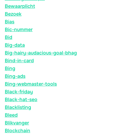
Bewaarplicht
Bezoek
Bias
Bic-nummer
Bid
Big-data
Big-hairy-audacious-goal-bhag
Bind-in-card
Bing
Bing-ads
Bing-webmaster-tools
Black-friday
Black-hat-seo
Blacklisting
Bleed
Blikvanger
Blockchain