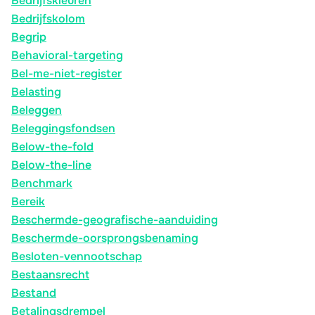
Bedrijfskleuren
Bedrijfskolom
Begrip
Behavioral-targeting
Bel-me-niet-register
Belasting
Beleggen
Beleggingsfondsen
Below-the-fold
Below-the-line
Benchmark
Bereik
Beschermde-geografische-aanduiding
Beschermde-oorsprongsbenaming
Besloten-vennootschap
Bestaansrecht
Bestand
Betalingsdrempel