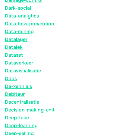
Damage-control
Dark-social
Data-analytics
Data-loss-prevention
Data-mining
Datalayer
Datalek
Dataset
Dataverkeer
Datavisualisatie
Ddos
De-xennials
Debiteur
Decentralisatie
Decision-making-unit
Deep-fake
Deep-learning
Deep-selling