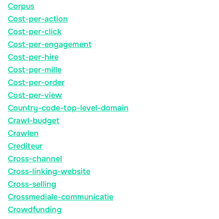
Corpus
Cost-per-action
Cost-per-click
Cost-per-engagement
Cost-per-hire
Cost-per-mille
Cost-per-order
Cost-per-view
Country-code-top-level-domain
Crawl-budget
Crawlen
Crediteur
Cross-channel
Cross-linking-website
Cross-selling
Crossmediale-communicatie
Crowdfunding