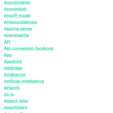
Anonimiseren
Anonimiteit
Ansoff-model
Antwoordservice
Apache-server
Apenstaartje
API
Api-conversion-facebook
App
Appstore
Arbitrage
Artdirector
Artificial-intelligence
Artwork
As-is
Aspect-ratio
Assortiment