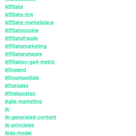
Affiliate
Affiliate-link
Affiliate-marketplace
Affiliatecookie
Affiliatefraude
Affiliatemarketing
Affiliatenetwerk
Affiliation-ga4-metric
Aflopend
Afroompolitiek
Aftersales
Aftrekposten
Agile-marketing
Ai
Ai-generated-content
Ai-principles
Aida-model