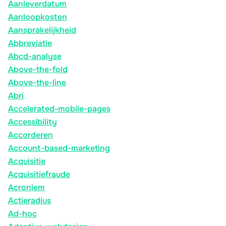
Aanleverdatum
Aanloopkosten
Aansprakelijkheid
Abbreviatie
Abcd-analyse
Above-the-fold
Above-the-line
Abri
Accelerated-mobile-pages
Accessibility
Accorderen
Account-based-marketing
Acquisitie
Acquisitiefraude
Acroniem
Actieradius
Ad-hoc