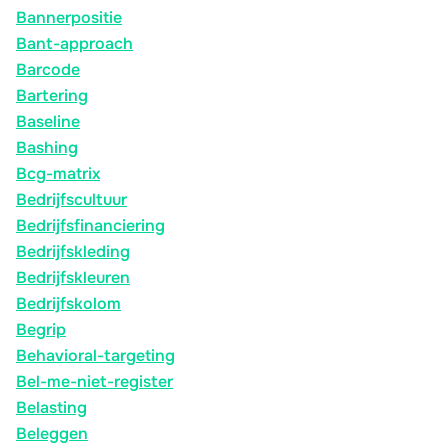
Bannerpositie
Bant-approach
Barcode
Bartering
Baseline
Bashing
Bcg-matrix
Bedrijfscultuur
Bedrijfsfinanciering
Bedrijfskleding
Bedrijfskleuren
Bedrijfskolom
Begrip
Behavioral-targeting
Bel-me-niet-register
Belasting
Beleggen