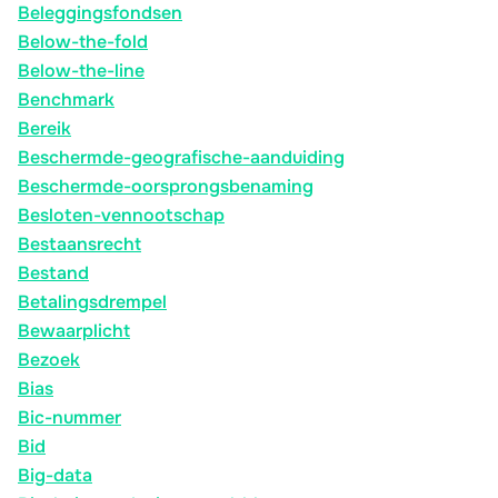
Beleggingsfondsen
Below-the-fold
Below-the-line
Benchmark
Bereik
Beschermde-geografische-aanduiding
Beschermde-oorsprongsbenaming
Besloten-vennootschap
Bestaansrecht
Bestand
Betalingsdrempel
Bewaarplicht
Bezoek
Bias
Bic-nummer
Bid
Big-data