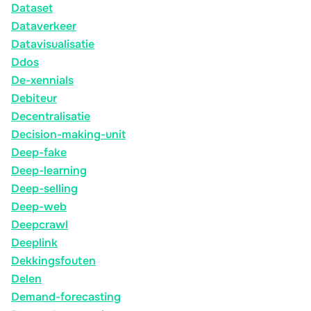
Dataset
Dataverkeer
Datavisualisatie
Ddos
De-xennials
Debiteur
Decentralisatie
Decision-making-unit
Deep-fake
Deep-learning
Deep-selling
Deep-web
Deepcrawl
Deeplink
Dekkingsfouten
Delen
Demand-forecasting