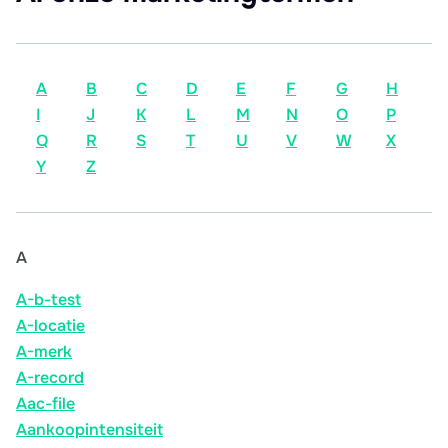
A
B
C
D
E
F
G
H
I
J
K
L
M
N
O
P
Q
R
S
T
U
V
W
X
Y
Z
A
A-b-test
A-locatie
A-merk
A-record
Aac-file
Aankoopintensiteit