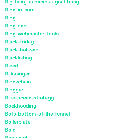
Big-hairy-audacious-goal-bhag
Bind-in-card
Bing
Bing-ads
Bing-webmaster-tools
Black-friday
Black-hat-seo
Blacklisting
Bleed
Blikvanger
Blockchain
Blogger
Blue-ocean-strategy
Boekhouding
Bofu-bottom-of-the-funnel
Boilerplate
Bold
Bookmark