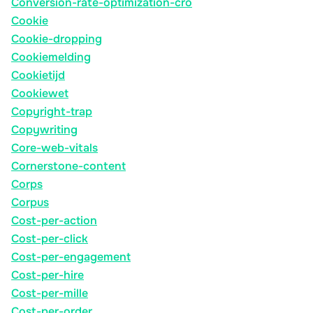
Conversion-rate-optimization-cro
Cookie
Cookie-dropping
Cookiemelding
Cookietijd
Cookiewet
Copyright-trap
Copywriting
Core-web-vitals
Cornerstone-content
Corps
Corpus
Cost-per-action
Cost-per-click
Cost-per-engagement
Cost-per-hire
Cost-per-mille
Cost-per-order