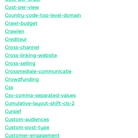
Cost-per-view
Country-code-top-level-domain
Crawl-budget
Crawlen
Crediteur
Cross-channel
Cross-linking-website
Cross-selling
Crossmediale-communicatie
Crowdfunding
Css
Csv-comma-separated-values
Cumulative-layout-shift-cls-2
Cursief
Custom-audiences
Custom-post-type
Customer-engagement