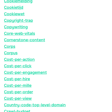
Cookiemelding
Cookietijd
Cookiewet
Copyright-trap
Copywriting
Core-web-vitals
Cornerstone-content
Corps
Corpus
Cost-per-action
Cost-per-click
Cost-per-engagement
Cost-per-hire
Cost-per-mille
Cost-per-order
Cost-per-view
Country-code-top-level-domain
Crawl-budget