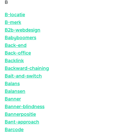
B
B-locatie
B-merk
B2b-webdesign
Babyboomers
Back-end
Back-office
Backlink
Backward-chaining
Bait-and-switch
Balans
Balansen
Banner
Banner-blindness
Bannerpositie
Bant-approach
Barcode