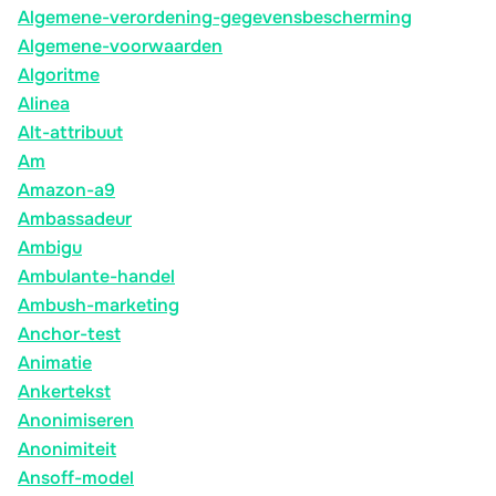
Algemene-verordening-gegevensbescherming
Algemene-voorwaarden
Algoritme
Alinea
Alt-attribuut
Am
Amazon-a9
Ambassadeur
Ambigu
Ambulante-handel
Ambush-marketing
Anchor-test
Animatie
Ankertekst
Anonimiseren
Anonimiteit
Ansoff-model