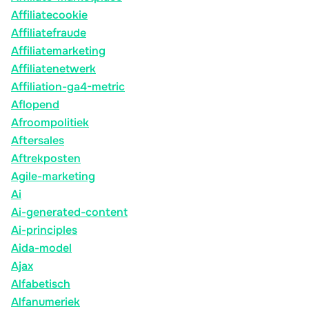
Affiliatecookie
Affiliatefraude
Affiliatemarketing
Affiliatenetwerk
Affiliation-ga4-metric
Aflopend
Afroompolitiek
Aftersales
Aftrekposten
Agile-marketing
Ai
Ai-generated-content
Ai-principles
Aida-model
Ajax
Alfabetisch
Alfanumeriek