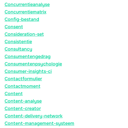
Concurrentieanalyse
Concurrentiematrix
Config-bestand
Consent
Consideration-set
Consistentie
Consultancy
Consumentengedrag
Consumentenpsychologie
Consumer-insights-ci
Contactformulier
Contactmoment
Content
Content-analyse
Content-creator
Content-delivery-network
Content-management-systeem