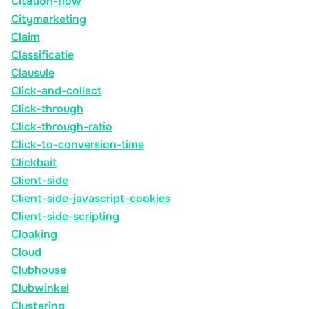
Citation-flow
Citymarketing
Claim
Classificatie
Clausule
Click-and-collect
Click-through
Click-through-ratio
Click-to-conversion-time
Clickbait
Client-side
Client-side-javascript-cookies
Client-side-scripting
Cloaking
Cloud
Clubhouse
Clubwinkel
Clustering