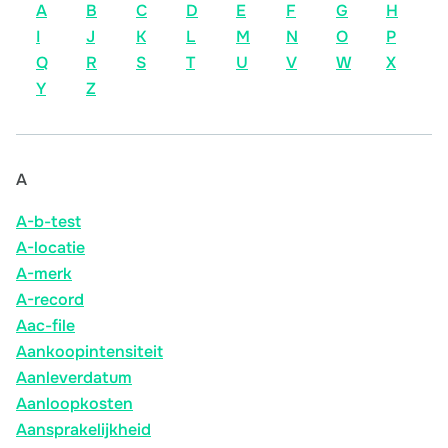
A
B
C
D
E
F
G
H
I
J
K
L
M
N
O
P
Q
R
S
T
U
V
W
X
Y
Z
A
A-b-test
A-locatie
A-merk
A-record
Aac-file
Aankoopintensiteit
Aanleverdatum
Aanloopkosten
Aansprakelijkheid