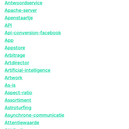
Antwoordservice
Apache-server
Apenstaartje
API
Api-conversion-facebook
App
Appstore
Arbitrage
Artdirector
Artificial-intelligence
Artwork
As-is
Aspect-ratio
Assortiment
Astroturfing
Asynchrone-communicatie
Attentiewaarde