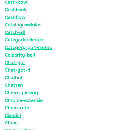
Cash-cow
Cashback
Cashflow
Cataloguswinkel
Catch-all
Categorieteksten
Category-ga4-metric
Celebrity-bait
Chat-gpt
Chat-gpt-4
Chatbot
Chatten
Cherry-picking
Chrome-extensie
Churn-rate
Cialdini
Citaat