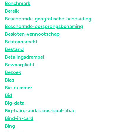
Benchmark
Bereik
Beschermde-geografische-aanduiding
Beschermde-oorsprongsbenaming
Besloten-vennootschap
Bestaansrecht
Bestand
Betalingsdrempel
Bewaarplicht
Bezoek
Bias
Bic-nummer
Bid
Big-data
Big-hairy-audacious-goal-bhag
Bind-in-card
Bing