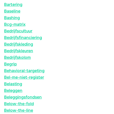
Bartering
Baseline
Bashing
Bcg-matrix
Bedrijfscultuur
Bedrijfsfinanciering
Bedrijfskleding
Bedrijfskleuren
Bedrijfskolom
Begrip
Behavioral-targeting
Bel-me-niet-register
Belasting
Beleggen
Beleggingsfondsen
Below-the-fold
Below-the-line