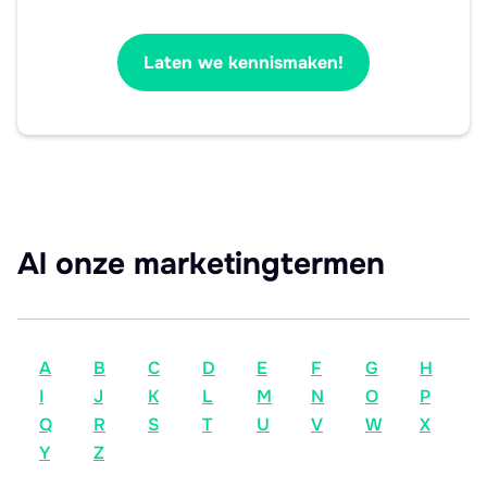
Laten we kennismaken!
Al onze marketingtermen
A
B
C
D
E
F
G
H
I
J
K
L
M
N
O
P
Q
R
S
T
U
V
W
X
Y
Z