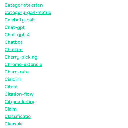
Categorieteksten
Category-ga4-metric
Celebrity-bait
Chat-gpt
Chat-gpt-4
Chatbot
Chatten
Cherry-picking
Chrome-extensie
Churn-rate
Cialdini
Citaat
Citation-flow
Citymarketing
Claim
Classificatie
Clausule