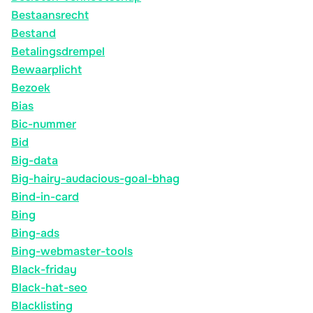
Bestaansrecht
Bestand
Betalingsdrempel
Bewaarplicht
Bezoek
Bias
Bic-nummer
Bid
Big-data
Big-hairy-audacious-goal-bhag
Bind-in-card
Bing
Bing-ads
Bing-webmaster-tools
Black-friday
Black-hat-seo
Blacklisting