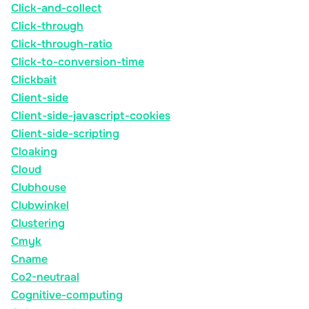
Click-and-collect
Click-through
Click-through-ratio
Click-to-conversion-time
Clickbait
Client-side
Client-side-javascript-cookies
Client-side-scripting
Cloaking
Cloud
Clubhouse
Clubwinkel
Clustering
Cmyk
Cname
Co2-neutraal
Cognitive-computing