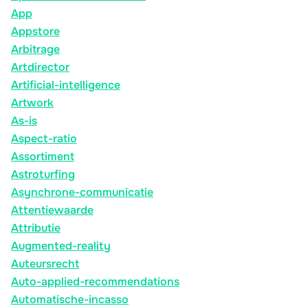
App
Appstore
Arbitrage
Artdirector
Artificial-intelligence
Artwork
As-is
Aspect-ratio
Assortiment
Astroturfing
Asynchrone-communicatie
Attentiewaarde
Attributie
Augmented-reality
Auteursrecht
Auto-applied-recommendations
Automatische-incasso