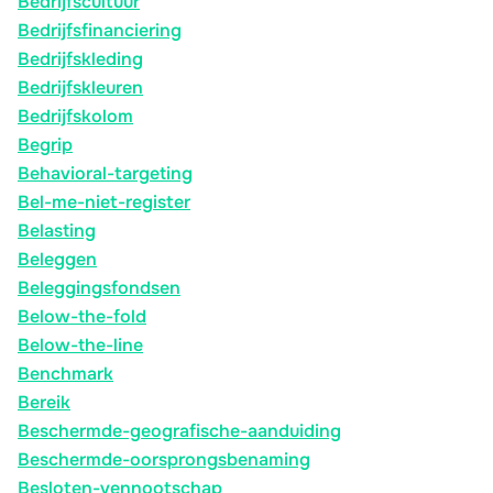
Bedrijfscultuur
Bedrijfsfinanciering
Bedrijfskleding
Bedrijfskleuren
Bedrijfskolom
Begrip
Behavioral-targeting
Bel-me-niet-register
Belasting
Beleggen
Beleggingsfondsen
Below-the-fold
Below-the-line
Benchmark
Bereik
Beschermde-geografische-aanduiding
Beschermde-oorsprongsbenaming
Besloten-vennootschap