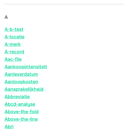
A
A-b-test
A-locatie
A-merk
A-record
Aac-file
Aankoopintensiteit
Aanleverdatum
Aanloopkosten
Aansprakelijkheid
Abbreviatie
Abcd-analyse
Above-the-fold
Above-the-line
Abri