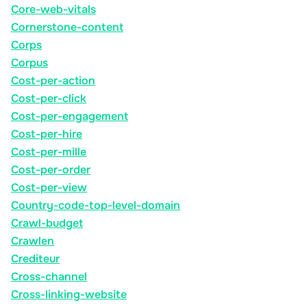
Core-web-vitals
Cornerstone-content
Corps
Corpus
Cost-per-action
Cost-per-click
Cost-per-engagement
Cost-per-hire
Cost-per-mille
Cost-per-order
Cost-per-view
Country-code-top-level-domain
Crawl-budget
Crawlen
Crediteur
Cross-channel
Cross-linking-website