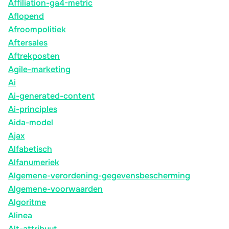
Affiliation-ga4-metric
Aflopend
Afroompolitiek
Aftersales
Aftrekposten
Agile-marketing
Ai
Ai-generated-content
Ai-principles
Aida-model
Ajax
Alfabetisch
Alfanumeriek
Algemene-verordening-gegevensbescherming
Algemene-voorwaarden
Algoritme
Alinea
Alt-attribuut