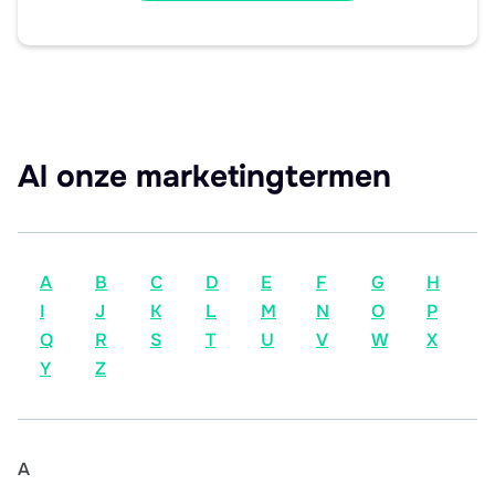
Al onze marketingtermen
A
B
C
D
E
F
G
H
I
J
K
L
M
N
O
P
Q
R
S
T
U
V
W
X
Y
Z
A