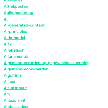
Aftersales
Aftrekposten
Agile-marketing
Ai
Ai-generated-content
Ai-principles
Aida-model
Ajax
Alfabetisch
Alfanumeriek
Algemene-verordening-gegevensbescherming
Algemene-voorwaarden
Algoritme
Alinea
Alt-attribuut
Am
Amazon-a9
Ambassadeur