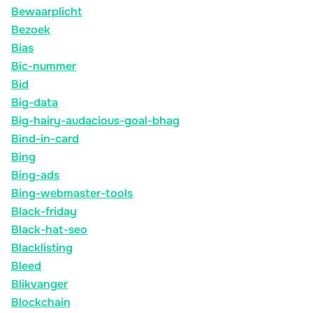
Bewaarplicht
Bezoek
Bias
Bic-nummer
Bid
Big-data
Big-hairy-audacious-goal-bhag
Bind-in-card
Bing
Bing-ads
Bing-webmaster-tools
Black-friday
Black-hat-seo
Blacklisting
Bleed
Blikvanger
Blockchain