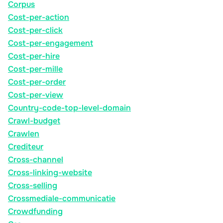
Corpus
Cost-per-action
Cost-per-click
Cost-per-engagement
Cost-per-hire
Cost-per-mille
Cost-per-order
Cost-per-view
Country-code-top-level-domain
Crawl-budget
Crawlen
Crediteur
Cross-channel
Cross-linking-website
Cross-selling
Crossmediale-communicatie
Crowdfunding