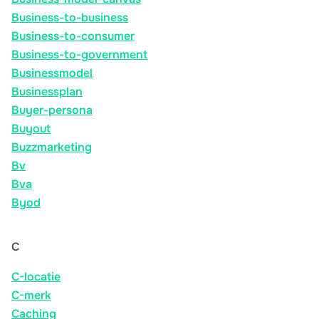
Business-to-business
Business-to-consumer
Business-to-government
Businessmodel
Businessplan
Buyer-persona
Buyout
Buzzmarketing
Bv
Bva
Byod
C
C-locatie
C-merk
Caching