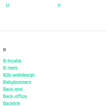
U
V
B
B-locatie
B-merk
B2b-webdesign
Babyboomers
Back-end
Back-office
Backlink