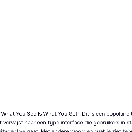
hat You See Is What You Get". Dit is een populaire 
erwijst naar een type interface die gebruikers in st
itvoer live gaat. Met andere woorden, wat je ziet terwi