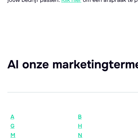
Al onze marketingterm
A
B
G
H
M
N