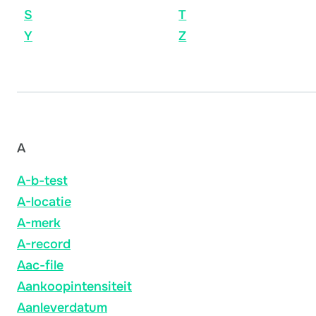
S
T
Y
Z
A
A-b-test
A-locatie
A-merk
A-record
Aac-file
Aankoopintensiteit
Aanleverdatum