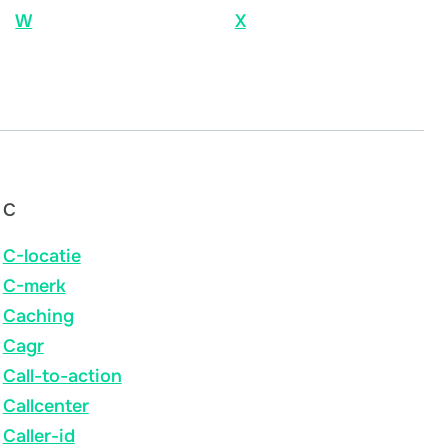
W
X
C
C-locatie
C-merk
Caching
Cagr
Call-to-action
Callcenter
Caller-id