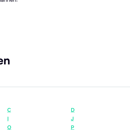
en
C
D
I
J
O
P