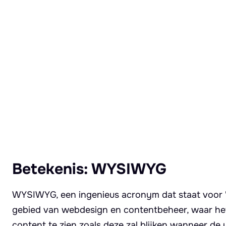
Lees meer over Wysiwyg
Betekenis: WYSIWYG
WYSIWYG, een ingenieus acronym dat staat voor "W
gebied van webdesign en contentbeheer, waar het v
content te zien zoals deze zal blijken wanneer de u