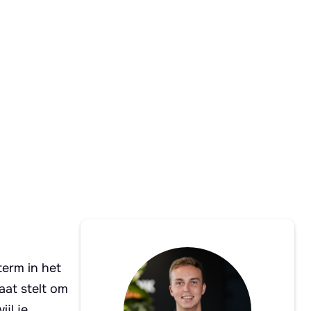
term in het
aat stelt om
jl je