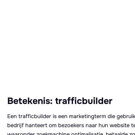
Lees meer over Trafficbuilder
Betekenis: trafficbuilder
Een trafficbuilder is een marketingterm die gebrui
bedrijf hanteert om bezoekers naar hun website te
waaronder zoekmachine optimalisatie, betaalde zo