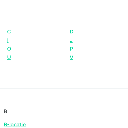
C
D
I
J
O
P
U
V
B
B-locatie