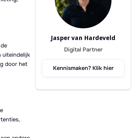
Jasper van Hardeveld
 de
Digital Partner
uiteindelijk
ng door het
Kennismaken? Klik hier
ne
tenties,
r een andere