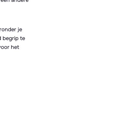
aronder je
d begrip te
voor het