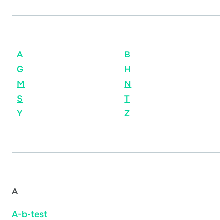
A
B
G
H
M
N
S
T
Y
Z
A
A-b-test