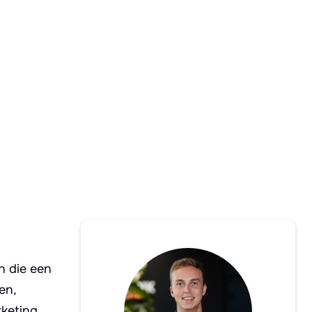
n die een
en,
keting,