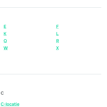
E
F
K
L
Q
R
W
X
C
C-locatie