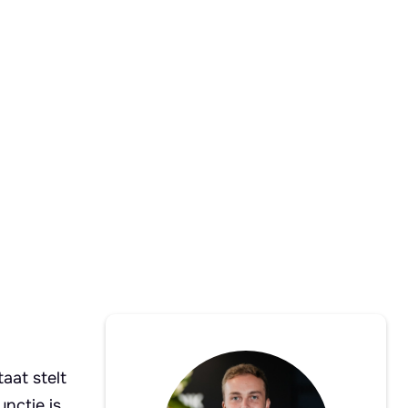
aat stelt
nctie is