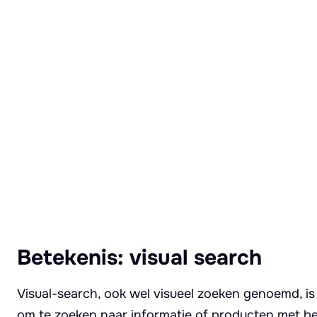
Lees meer over Visual search
Betekenis: visual search
Visual-search, ook wel visueel zoeken genoemd, is 
om te zoeken naar informatie of producten met be