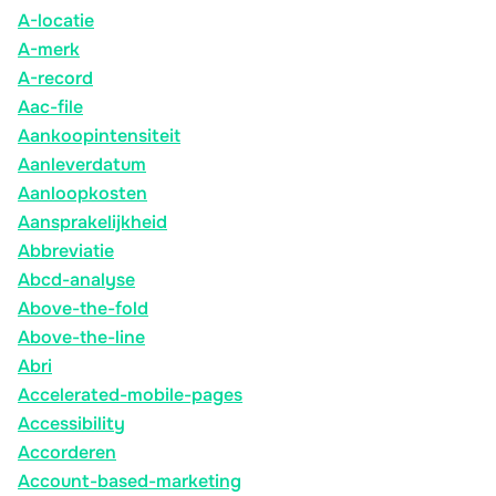
A-locatie
A-merk
A-record
Aac-file
Aankoopintensiteit
Aanleverdatum
Aanloopkosten
Aansprakelijkheid
Abbreviatie
Abcd-analyse
Above-the-fold
Above-the-line
Abri
Accelerated-mobile-pages
Accessibility
Accorderen
Account-based-marketing