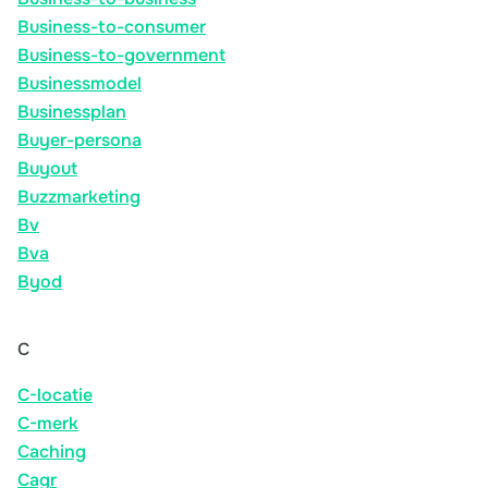
Business-to-consumer
Business-to-government
Businessmodel
Businessplan
Buyer-persona
Buyout
Buzzmarketing
Bv
Bva
Byod
C
C-locatie
C-merk
Caching
Cagr