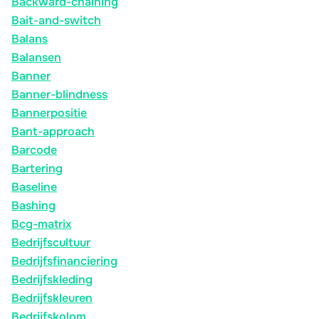
Backward-chaining
Bait-and-switch
Balans
Balansen
Banner
Banner-blindness
Bannerpositie
Bant-approach
Barcode
Bartering
Baseline
Bashing
Bcg-matrix
Bedrijfscultuur
Bedrijfsfinanciering
Bedrijfskleding
Bedrijfskleuren
Bedrijfskolom