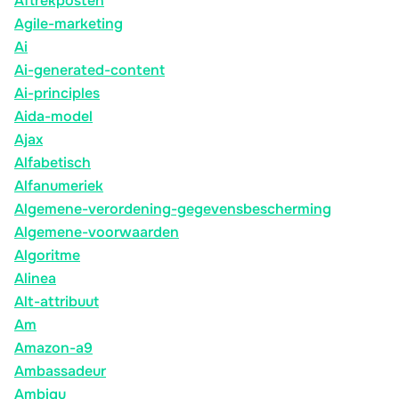
Aftrekposten
Agile-marketing
Ai
Ai-generated-content
Ai-principles
Aida-model
Ajax
Alfabetisch
Alfanumeriek
Algemene-verordening-gegevensbescherming
Algemene-voorwaarden
Algoritme
Alinea
Alt-attribuut
Am
Amazon-a9
Ambassadeur
Ambigu