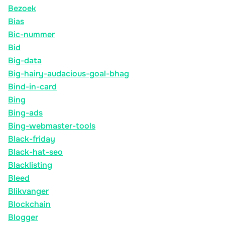
Bezoek
Bias
Bic-nummer
Bid
Big-data
Big-hairy-audacious-goal-bhag
Bind-in-card
Bing
Bing-ads
Bing-webmaster-tools
Black-friday
Black-hat-seo
Blacklisting
Bleed
Blikvanger
Blockchain
Blogger