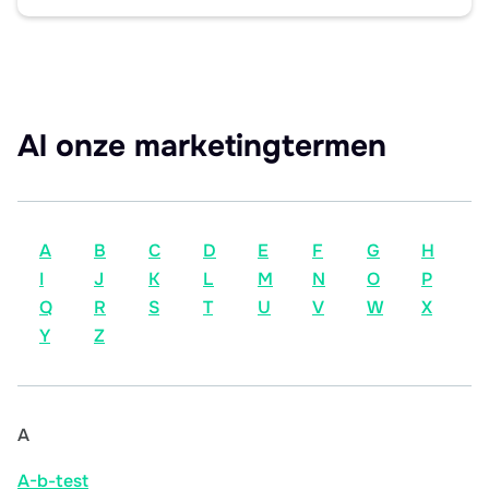
Al onze marketingtermen
A
B
C
D
E
F
G
H
I
J
K
L
M
N
O
P
Q
R
S
T
U
V
W
X
Y
Z
A
A-b-test