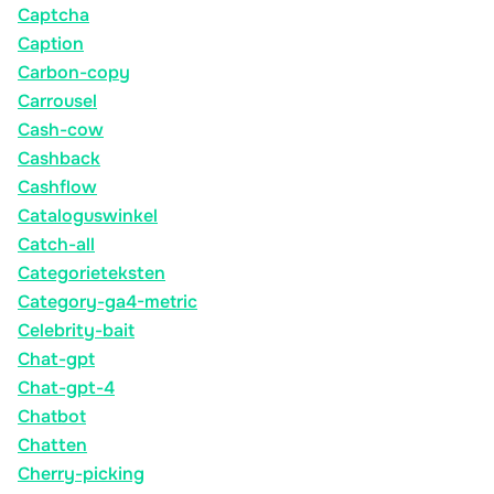
Captcha
Caption
Carbon-copy
Carrousel
Cash-cow
Cashback
Cashflow
Cataloguswinkel
Catch-all
Categorieteksten
Category-ga4-metric
Celebrity-bait
Chat-gpt
Chat-gpt-4
Chatbot
Chatten
Cherry-picking