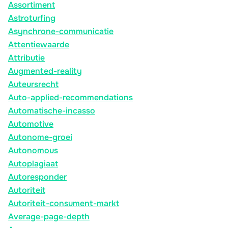
Assortiment
Astroturfing
Asynchrone-communicatie
Attentiewaarde
Attributie
Augmented-reality
Auteursrecht
Auto-applied-recommendations
Automatische-incasso
Automotive
Autonome-groei
Autonomous
Autoplagiaat
Autoresponder
Autoriteit
Autoriteit-consument-markt
Average-page-depth