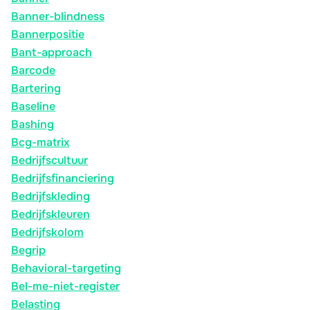
Banner-blindness
Bannerpositie
Bant-approach
Barcode
Bartering
Baseline
Bashing
Bcg-matrix
Bedrijfscultuur
Bedrijfsfinanciering
Bedrijfskleding
Bedrijfskleuren
Bedrijfskolom
Begrip
Behavioral-targeting
Bel-me-niet-register
Belasting