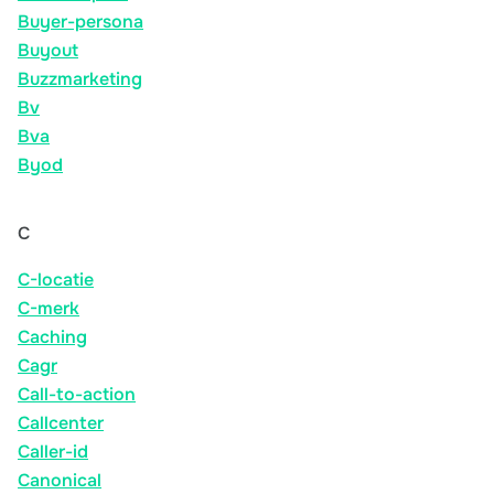
Buyer-persona
Buyout
Buzzmarketing
Bv
Bva
Byod
C
C-locatie
C-merk
Caching
Cagr
Call-to-action
Callcenter
Caller-id
Canonical