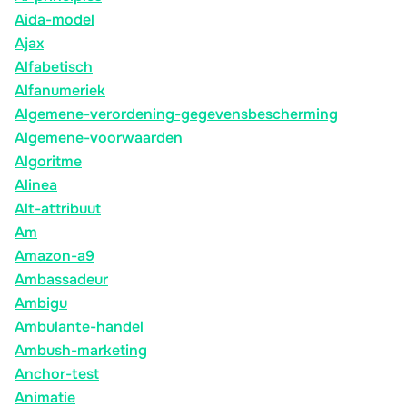
Aida-model
Ajax
Alfabetisch
Alfanumeriek
Algemene-verordening-gegevensbescherming
Algemene-voorwaarden
Algoritme
Alinea
Alt-attribuut
Am
Amazon-a9
Ambassadeur
Ambigu
Ambulante-handel
Ambush-marketing
Anchor-test
Animatie