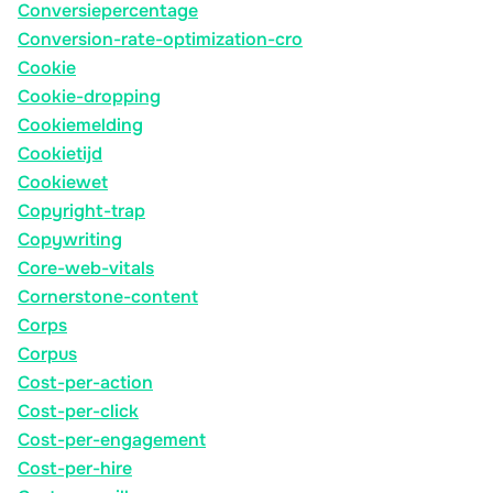
Conversiepercentage
Conversion-rate-optimization-cro
Cookie
Cookie-dropping
Cookiemelding
Cookietijd
Cookiewet
Copyright-trap
Copywriting
Core-web-vitals
Cornerstone-content
Corps
Corpus
Cost-per-action
Cost-per-click
Cost-per-engagement
Cost-per-hire