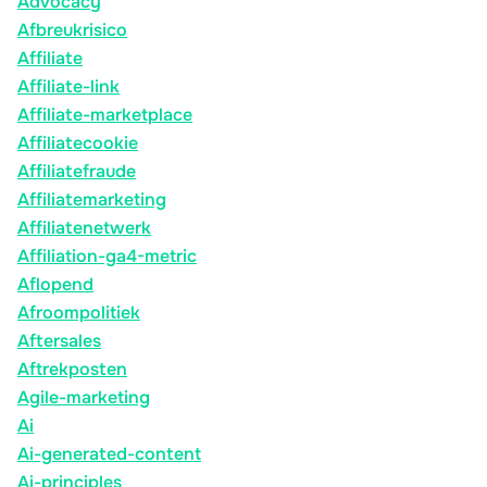
Advocacy
Afbreukrisico
Affiliate
Affiliate-link
Affiliate-marketplace
Affiliatecookie
Affiliatefraude
Affiliatemarketing
Affiliatenetwerk
Affiliation-ga4-metric
Aflopend
Afroompolitiek
Aftersales
Aftrekposten
Agile-marketing
Ai
Ai-generated-content
Ai-principles