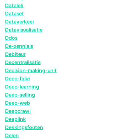
Datalek
Dataset
Dataverkeer
Datavisualisatie
Ddos
De-xennials
Debiteur
Decentralisatie
Decision-making-unit
Deep-fake
Deep-learning
Deep-selling
Deep-web
Deepcrawl
Deeplink
Dekkingsfouten
Delen