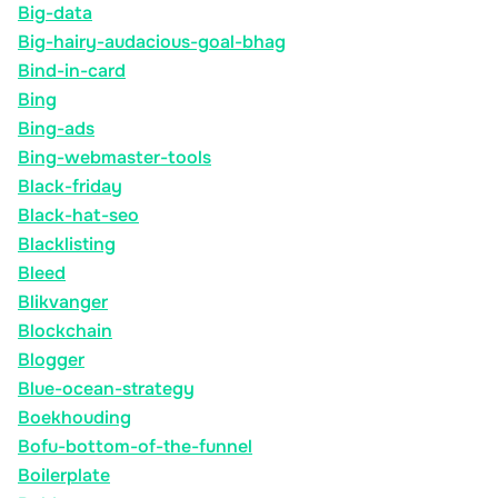
Big-data
Big-hairy-audacious-goal-bhag
Bind-in-card
Bing
Bing-ads
Bing-webmaster-tools
Black-friday
Black-hat-seo
Blacklisting
Bleed
Blikvanger
Blockchain
Blogger
Blue-ocean-strategy
Boekhouding
Bofu-bottom-of-the-funnel
Boilerplate