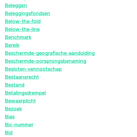
Beleggen
Beleggingsfondsen
Below-the-fold
Below-the-line
Benchmark
Bereik
Beschermde-geografische-aanduiding
Beschermde-oorsprongsbenaming
Besloten-vennootschap
Bestaansrecht
Bestand
Betalingsdrempel
Bewaarplicht
Bezoek
Bias
Bic-nummer
Bid