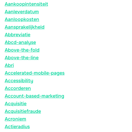
Aankoopintensiteit
Aanleverdatum
Aanloopkosten
Aansprakelijkheid
Abbreviatie
Abcd-analyse
Above-the-fold
Above-the-line
Abri
Accelerated-mobile-pages
Accessibility
Accorderen
Account-based-marketing
Acquisitie
Acquisitiefraude
Acroniem
Actieradius