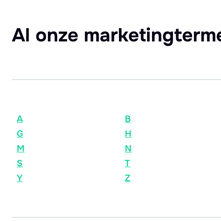
Al onze marketingterm
A
B
G
H
M
N
S
T
Y
Z