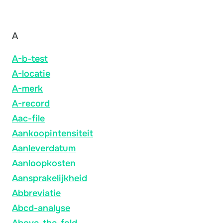
A
A-b-test
A-locatie
A-merk
A-record
Aac-file
Aankoopintensiteit
Aanleverdatum
Aanloopkosten
Aansprakelijkheid
Abbreviatie
Abcd-analyse
Above-the-fold