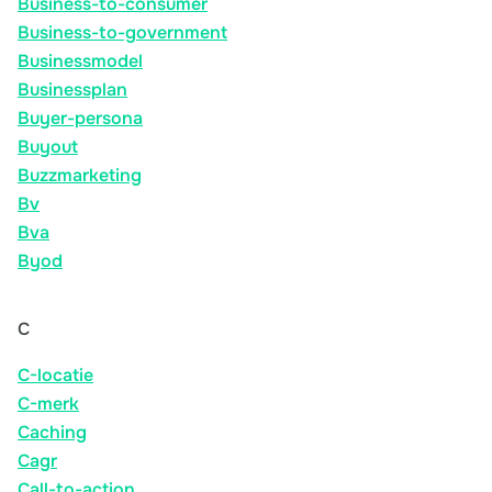
Business-to-consumer
Business-to-government
Businessmodel
Businessplan
Buyer-persona
Buyout
Buzzmarketing
Bv
Bva
Byod
C
C-locatie
C-merk
Caching
Cagr
Call-to-action