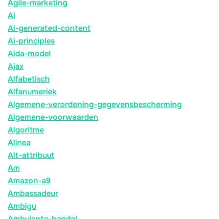
Agile-marketing
Ai
Ai-generated-content
Ai-principles
Aida-model
Ajax
Alfabetisch
Alfanumeriek
Algemene-verordening-gegevensbescherming
Algemene-voorwaarden
Algoritme
Alinea
Alt-attribuut
Am
Amazon-a9
Ambassadeur
Ambigu
Ambulante-handel