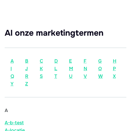
Al onze marketingtermen
A
B
C
D
E
F
G
H
I
J
K
L
M
N
O
P
Q
R
S
T
U
V
W
X
Y
Z
A
A-b-test
A-locatie