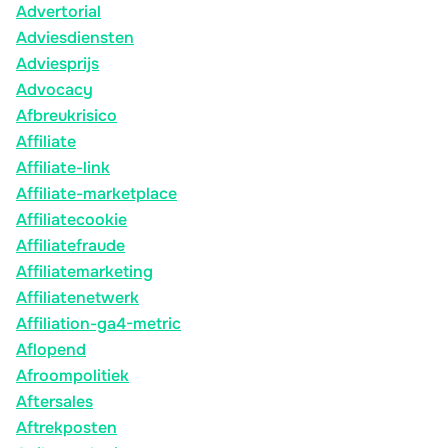
Advertorial
Adviesdiensten
Adviesprijs
Advocacy
Afbreukrisico
Affiliate
Affiliate-link
Affiliate-marketplace
Affiliatecookie
Affiliatefraude
Affiliatemarketing
Affiliatenetwerk
Affiliation-ga4-metric
Aflopend
Afroompolitiek
Aftersales
Aftrekposten