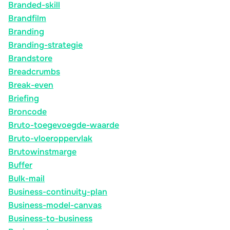
Branded-skill
Brandfilm
Branding
Branding-strategie
Brandstore
Breadcrumbs
Break-even
Briefing
Broncode
Bruto-toegevoegde-waarde
Bruto-vloeroppervlak
Brutowinstmarge
Buffer
Bulk-mail
Business-continuity-plan
Business-model-canvas
Business-to-business