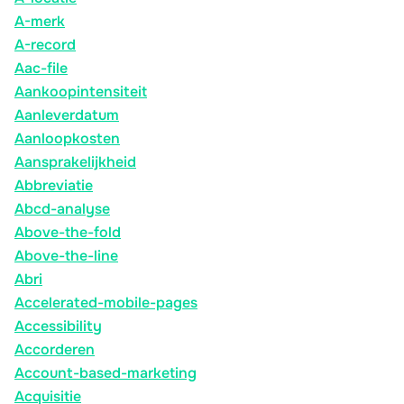
A-merk
A-record
Aac-file
Aankoopintensiteit
Aanleverdatum
Aanloopkosten
Aansprakelijkheid
Abbreviatie
Abcd-analyse
Above-the-fold
Above-the-line
Abri
Accelerated-mobile-pages
Accessibility
Accorderen
Account-based-marketing
Acquisitie