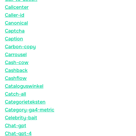
Callcenter
Caller-id
Canonical
Captcha
Caption
Carbon-copy
Carrousel
Cash-cow
Cashback
Cashflow
Cataloguswinkel
Catch-all
Categorieteksten
Category-ga4-metric
Celebrity-bait
Chat-gpt
Chat-gpt-4