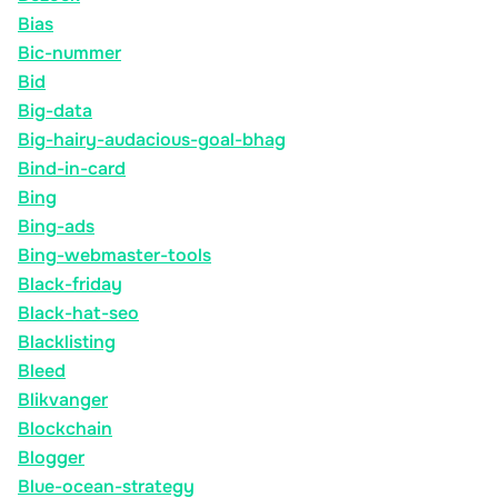
Bias
Bic-nummer
Bid
Big-data
Big-hairy-audacious-goal-bhag
Bind-in-card
Bing
Bing-ads
Bing-webmaster-tools
Black-friday
Black-hat-seo
Blacklisting
Bleed
Blikvanger
Blockchain
Blogger
Blue-ocean-strategy