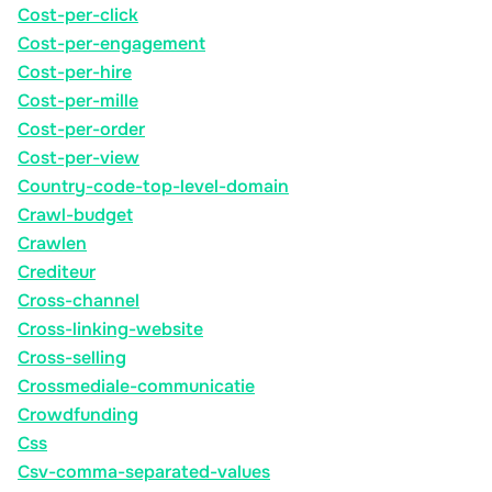
Cost-per-click
Cost-per-engagement
Cost-per-hire
Cost-per-mille
Cost-per-order
Cost-per-view
Country-code-top-level-domain
Crawl-budget
Crawlen
Crediteur
Cross-channel
Cross-linking-website
Cross-selling
Crossmediale-communicatie
Crowdfunding
Css
Csv-comma-separated-values