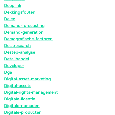
Deeplink
Dekkingsfouten
Delen
Demand-forecasting
Demand-generation
Demografische-factoren
Deskresearch
Destep-analyse
Detailhandel
Developer
Dga
Digital-asset-marketing
Digital-assets
Digital-rights-management
Digitale-licentie
Digitale-nomaden
Digitale-producten