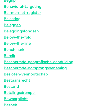
Begrip
Behavioral-targeting
Bel-me-niet-register
Belasting
Beleggen
Beleggingsfondsen
Below-the-fold
Below-the-line
Benchmark
Bereik
Beschermde-geografische-aanduiding
Beschermde-oorsprongsbenaming
Besloten-vennootschap
Bestaansrecht
Bestand
Betalingsdrempel
Bewaarplicht
Bezoek