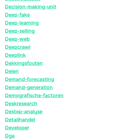
Decision-making-unit
Deep-fake
Deep-learning
Deep-selling
Deep-web
Deepcrawl
Deeplink
Dekkingsfouten
Delen
Demand-forecasting
Demand-generation
Demografische-factoren
Deskresearch
Destep-analyse
Detailhandel
Developer
Dga