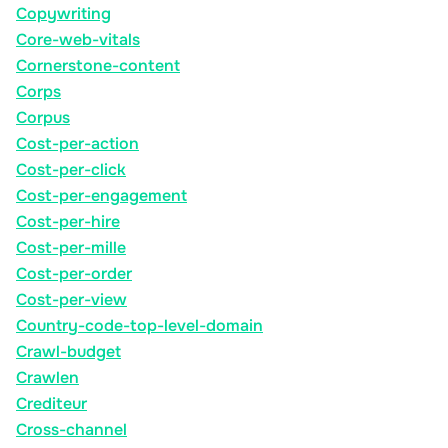
Copywriting
Core-web-vitals
Cornerstone-content
Corps
Corpus
Cost-per-action
Cost-per-click
Cost-per-engagement
Cost-per-hire
Cost-per-mille
Cost-per-order
Cost-per-view
Country-code-top-level-domain
Crawl-budget
Crawlen
Crediteur
Cross-channel