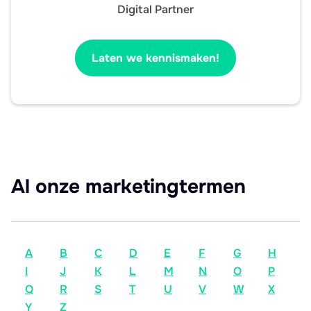
Digital Partner
Laten we kennismaken!
Al onze marketingtermen
A
B
C
D
E
F
G
H
I
J
K
L
M
N
O
P
Q
R
S
T
U
V
W
X
Y
Z