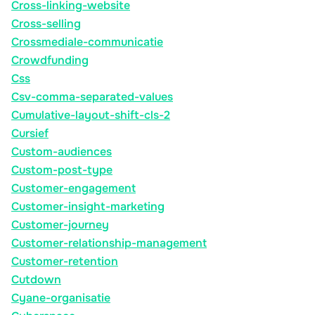
Cross-linking-website
Cross-selling
Crossmediale-communicatie
Crowdfunding
Css
Csv-comma-separated-values
Cumulative-layout-shift-cls-2
Cursief
Custom-audiences
Custom-post-type
Customer-engagement
Customer-insight-marketing
Customer-journey
Customer-relationship-management
Customer-retention
Cutdown
Cyane-organisatie