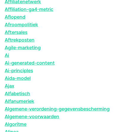
Affiliatenetwerk
Affiliation-ga4-metric
Aflopend
Afroompolitiek
Aftersales
Aftrekposten
Agile-marketing
Ai
Ai-generated-content
Ai-principles
Aida-model
Ajax
Alfabetisch
Alfanumeriek
Algemene-verordening-gegevensbescherming
Algemene-voorwaarden
Algoritme
Alinea