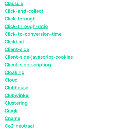
Clausule
Click-and-collect
Click-through
Click-through-ratio
Click-to-conversion-time
Clickbait
Client-side
Client-side-javascript-cookies
Client-side-scripting
Cloaking
Cloud
Clubhouse
Clubwinkel
Clustering
Cmyk
Cname
Co2-neutraal