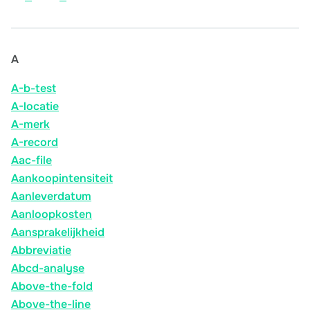
A
A-b-test
A-locatie
A-merk
A-record
Aac-file
Aankoopintensiteit
Aanleverdatum
Aanloopkosten
Aansprakelijkheid
Abbreviatie
Abcd-analyse
Above-the-fold
Above-the-line