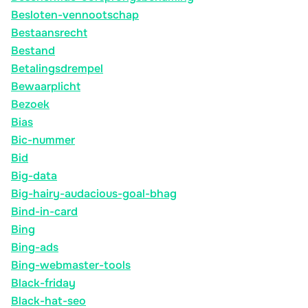
Besloten-vennootschap
Bestaansrecht
Bestand
Betalingsdrempel
Bewaarplicht
Bezoek
Bias
Bic-nummer
Bid
Big-data
Big-hairy-audacious-goal-bhag
Bind-in-card
Bing
Bing-ads
Bing-webmaster-tools
Black-friday
Black-hat-seo