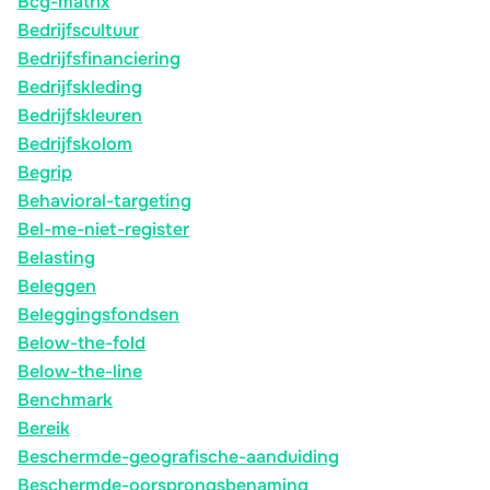
Bcg-matrix
Bedrijfscultuur
Bedrijfsfinanciering
Bedrijfskleding
Bedrijfskleuren
Bedrijfskolom
Begrip
Behavioral-targeting
Bel-me-niet-register
Belasting
Beleggen
Beleggingsfondsen
Below-the-fold
Below-the-line
Benchmark
Bereik
Beschermde-geografische-aanduiding
Beschermde-oorsprongsbenaming