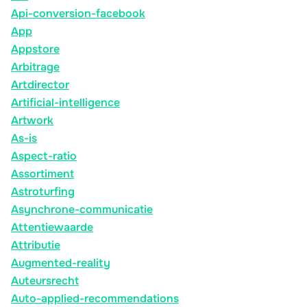
Api-conversion-facebook
App
Appstore
Arbitrage
Artdirector
Artificial-intelligence
Artwork
As-is
Aspect-ratio
Assortiment
Astroturfing
Asynchrone-communicatie
Attentiewaarde
Attributie
Augmented-reality
Auteursrecht
Auto-applied-recommendations