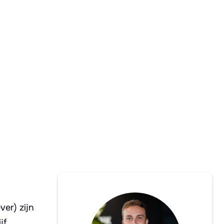
ver) zijn
jf