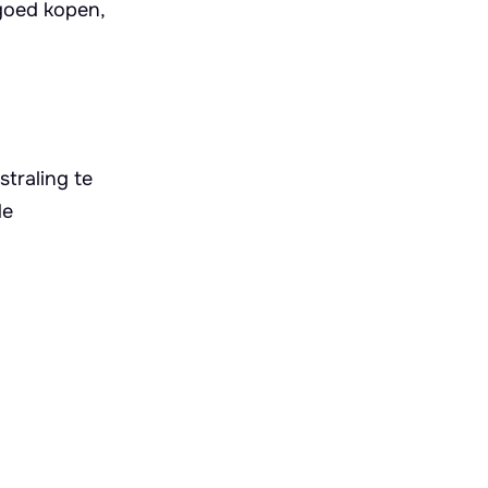
lgoed kopen,
traling te
de