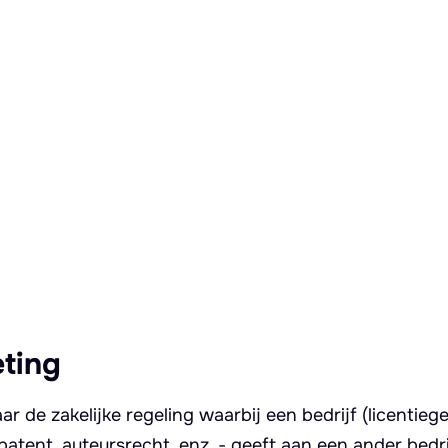
eting
r de zakelijke regeling waarbij een bedrijf (licentiege
patent, auteursrecht, enz. - geeft aan een ander bedri