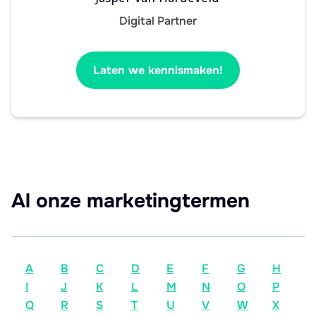
Digital Partner
Laten we kennismaken!
Al onze marketingtermen
A
B
C
D
E
F
G
H
I
J
K
L
M
N
O
P
Q
R
S
T
U
V
W
X