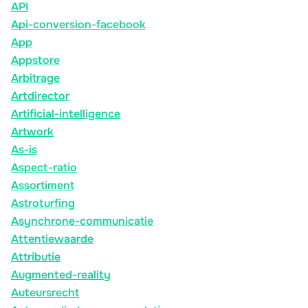
API
Api-conversion-facebook
App
Appstore
Arbitrage
Artdirector
Artificial-intelligence
Artwork
As-is
Aspect-ratio
Assortiment
Astroturfing
Asynchrone-communicatie
Attentiewaarde
Attributie
Augmented-reality
Auteursrecht