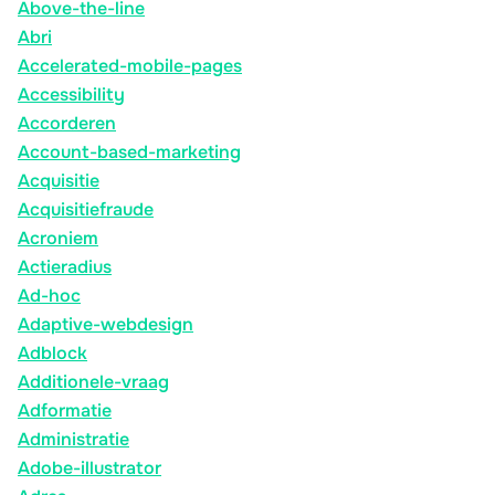
Above-the-line
Abri
Accelerated-mobile-pages
Accessibility
Accorderen
Account-based-marketing
Acquisitie
Acquisitiefraude
Acroniem
Actieradius
Ad-hoc
Adaptive-webdesign
Adblock
Additionele-vraag
Adformatie
Administratie
Adobe-illustrator