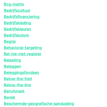
Bcg-matrix
Bedrijfscultuur
Bedrijfsfinanciering
Bedrijfskleding
Bedrijfskleuren
Bedrijfskolom
Begrip
Behavioral-targeting
Bel-me-niet-register
Belasting
Beleggen
Beleggingsfondsen
Below-the-fold
Below-the-line
Benchmark
Bereik
Beschermde-geografische-aanduiding