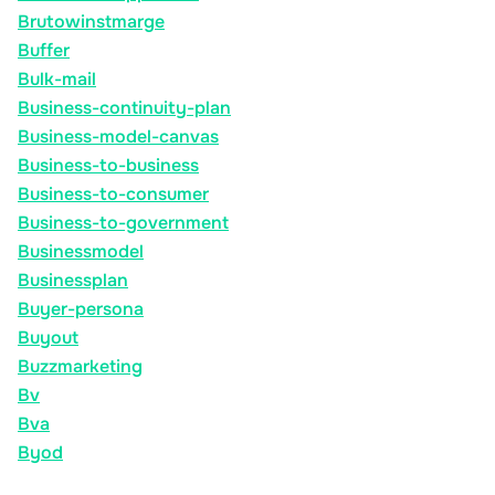
Brutowinstmarge
Buffer
Bulk-mail
Business-continuity-plan
Business-model-canvas
Business-to-business
Business-to-consumer
Business-to-government
Businessmodel
Businessplan
Buyer-persona
Buyout
Buzzmarketing
Bv
Bva
Byod