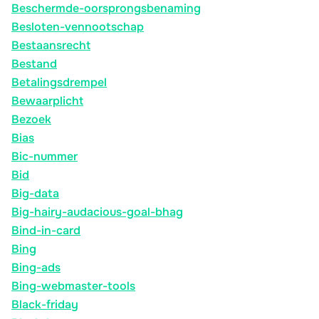
Beschermde-oorsprongsbenaming
Besloten-vennootschap
Bestaansrecht
Bestand
Betalingsdrempel
Bewaarplicht
Bezoek
Bias
Bic-nummer
Bid
Big-data
Big-hairy-audacious-goal-bhag
Bind-in-card
Bing
Bing-ads
Bing-webmaster-tools
Black-friday