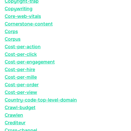
Copyright-trap
Copywriting
Core-web-vitals
Cornerstone-content
Corps
Corpus
Cost-per-action
Cost-per-click
Cost-per-engagement
Cost-per-hire
Cost-per-mille
Cost-per-order
Cost-per-view
Country-code-top-level-domain
Crawl-budget
Crawlen
Crediteur
Cross-channel