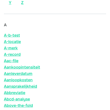
Y
Z
A
A-b-test
A-locatie
A-merk
A-record
Aac-file
Aankoopintensiteit
Aanleverdatum
Aanloopkosten
Aansprakelijkheid
Abbreviatie
Abcd-analyse
Above-the-fold