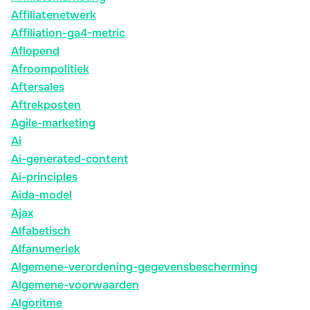
Affiliatenetwerk
Affiliation-ga4-metric
Aflopend
Afroompolitiek
Aftersales
Aftrekposten
Agile-marketing
Ai
Ai-generated-content
Ai-principles
Aida-model
Ajax
Alfabetisch
Alfanumeriek
Algemene-verordening-gegevensbescherming
Algemene-voorwaarden
Algoritme