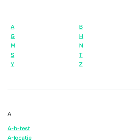
A
B
G
H
M
N
S
T
Y
Z
A
A-b-test
A-locatie