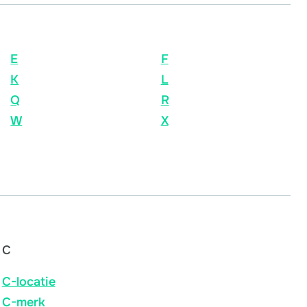
E
F
K
L
Q
R
W
X
C
C-locatie
C-merk