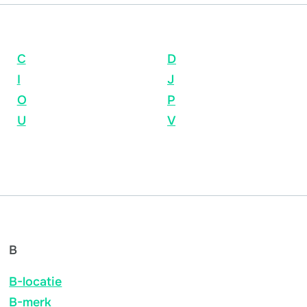
C
D
I
J
O
P
U
V
B
B-locatie
B-merk