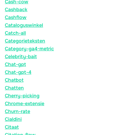
Cash-cow
Cashback
Cashflow
Cataloguswinkel
Catch-all
Categorieteksten
Category-ga4-metric
Celebrity-bait
Chat-gpt
Chat-gpt-4
Chatbot
Chatten
Cherry-picking
Chrome-extensie
Churn-rate
Cialdini
Citaat
Citation-flow