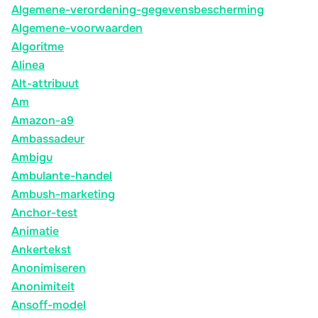
Algemene-verordening-gegevensbescherming
Algemene-voorwaarden
Algoritme
Alinea
Alt-attribuut
Am
Amazon-a9
Ambassadeur
Ambigu
Ambulante-handel
Ambush-marketing
Anchor-test
Animatie
Ankertekst
Anonimiseren
Anonimiteit
Ansoff-model