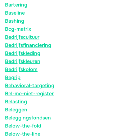
Bartering
Baseline
Bashing
Bcg-matrix
Bedrijfscultuur
Bedrijfsfinanciering
Bedrijfskleding
Bedrijfskleuren
Bedrijfskolom
Begrip
Behavioral-targeting
Bel-me-niet-register
Belasting
Beleggen
Beleggingsfondsen
Below-the-fold
Below-the-line