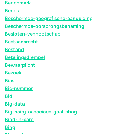
Benchmark
Bereik
Beschermde-geografische-aanduiding
Beschermde-oorsprongsbenaming
Besloten-vennootschap
Bestaansrecht
Bestand
Betalingsdrempel
Bewaarplicht
Bezoek
Bias
Bic-nummer
Bid
Big-data
Big-hairy-audacious-goal-bhag
Bind-in-card
Bing