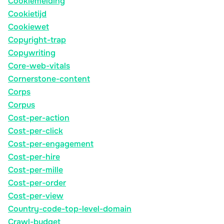
Cookiemelding
Cookietijd
Cookiewet
Copyright-trap
Copywriting
Core-web-vitals
Cornerstone-content
Corps
Corpus
Cost-per-action
Cost-per-click
Cost-per-engagement
Cost-per-hire
Cost-per-mille
Cost-per-order
Cost-per-view
Country-code-top-level-domain
Crawl-budget