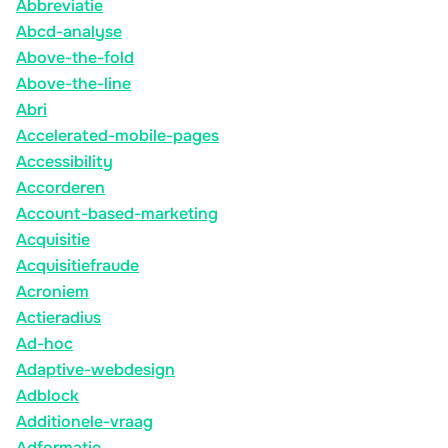
Abbreviatie
Abcd-analyse
Above-the-fold
Above-the-line
Abri
Accelerated-mobile-pages
Accessibility
Accorderen
Account-based-marketing
Acquisitie
Acquisitiefraude
Acroniem
Actieradius
Ad-hoc
Adaptive-webdesign
Adblock
Additionele-vraag
Adformatie