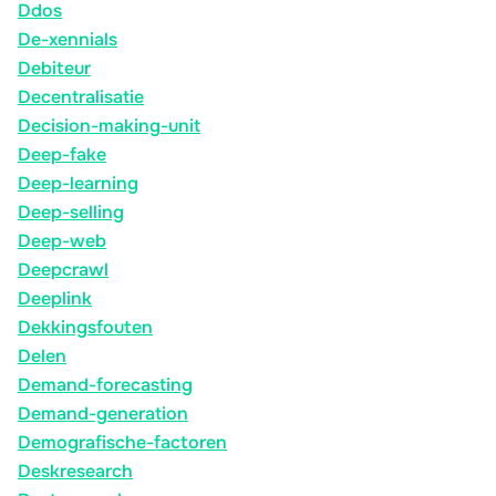
Ddos
De-xennials
Debiteur
Decentralisatie
Decision-making-unit
Deep-fake
Deep-learning
Deep-selling
Deep-web
Deepcrawl
Deeplink
Dekkingsfouten
Delen
Demand-forecasting
Demand-generation
Demografische-factoren
Deskresearch