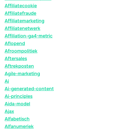
Affiliatecookie
Affiliatefraude
Affiliatemarketing
Affiliatenetwerk
Affiliation-ga4-metric
Aflopend
Afroompolitiek
Aftersales
Aftrekposten
Agile-marketing
Ai
Ai-generated-content
Ai-principles
Aida-model
Ajax
Alfabetisch
Alfanumeriek