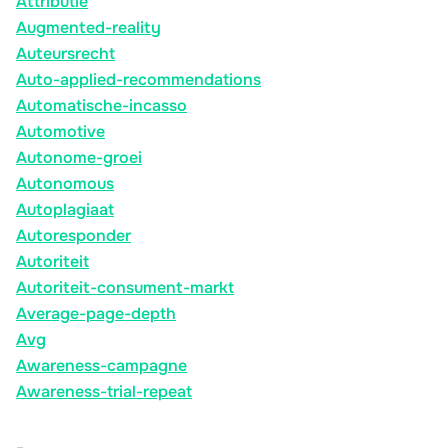
Attributie
Augmented-reality
Auteursrecht
Auto-applied-recommendations
Automatische-incasso
Automotive
Autonome-groei
Autonomous
Autoplagiaat
Autoresponder
Autoriteit
Autoriteit-consument-markt
Average-page-depth
Avg
Awareness-campagne
Awareness-trial-repeat