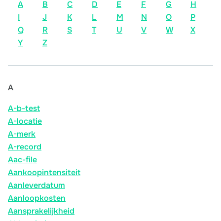
A
B
C
D
E
F
G
H
I
J
K
L
M
N
O
P
Q
R
S
T
U
V
W
X
Y
Z
A
A-b-test
A-locatie
A-merk
A-record
Aac-file
Aankoopintensiteit
Aanleverdatum
Aanloopkosten
Aansprakelijkheid