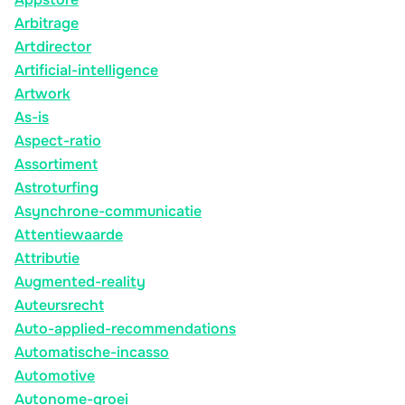
Arbitrage
Artdirector
Artificial-intelligence
Artwork
As-is
Aspect-ratio
Assortiment
Astroturfing
Asynchrone-communicatie
Attentiewaarde
Attributie
Augmented-reality
Auteursrecht
Auto-applied-recommendations
Automatische-incasso
Automotive
Autonome-groei