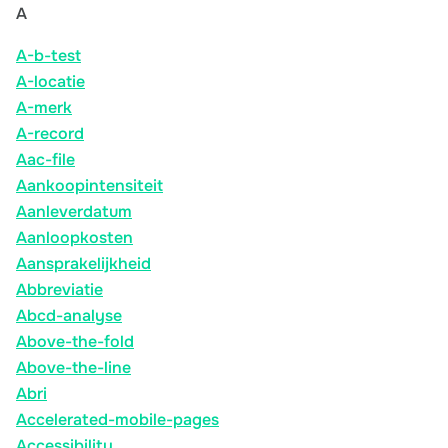
A
A-b-test
A-locatie
A-merk
A-record
Aac-file
Aankoopintensiteit
Aanleverdatum
Aanloopkosten
Aansprakelijkheid
Abbreviatie
Abcd-analyse
Above-the-fold
Above-the-line
Abri
Accelerated-mobile-pages
Accessibility