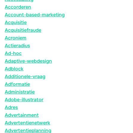
Accorderen
Account-based-marketing
Acquisitie
Acquisitiefraude
Acroniem
Actieradius
Ad-hoc
Adaptive-webdesign
Adblock
Additionele-vraag
Adformatie
Administratie
Adobe-illustrator
Adres
Advertainment
Advertentienetwerk
Advertentieplanning