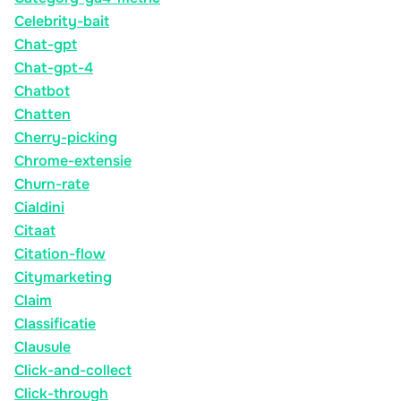
Celebrity-bait
Chat-gpt
Chat-gpt-4
Chatbot
Chatten
Cherry-picking
Chrome-extensie
Churn-rate
Cialdini
Citaat
Citation-flow
Citymarketing
Claim
Classificatie
Clausule
Click-and-collect
Click-through