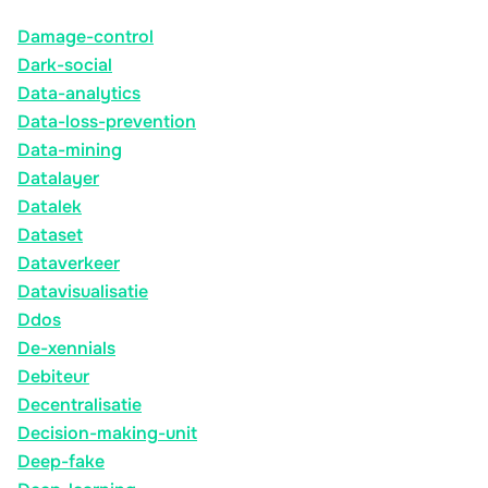
Damage-control
Dark-social
Data-analytics
Data-loss-prevention
Data-mining
Datalayer
Datalek
Dataset
Dataverkeer
Datavisualisatie
Ddos
De-xennials
Debiteur
Decentralisatie
Decision-making-unit
Deep-fake