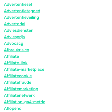
Advertentieset
Advertentietegoed
Advertentieveiling
Advertorial
Adviesdiensten
Adviesprijs
Advocacy
Afbreukrisico
Affiliate
Affiliate-link
Affiliate-marketplace
Affiliatecookie
Affiliatefraude
Affiliatemarketing
Affiliatenetwerk
Affiliation-ga4-metric
Aflopend