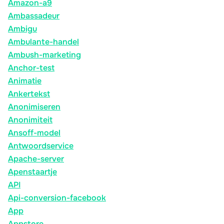
Amazon-a9
Ambassadeur
Ambigu
Ambulante-handel
Ambush-marketing
Anchor-test
Animatie
Ankertekst
Anonimiseren
Anonimiteit
Ansoff-model
Antwoordservice
Apache-server
Apenstaartje
API
Api-conversion-facebook
App
Appstore