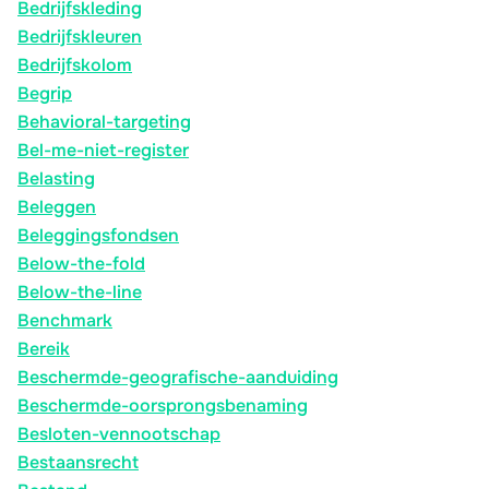
Bedrijfskleding
Bedrijfskleuren
Bedrijfskolom
Begrip
Behavioral-targeting
Bel-me-niet-register
Belasting
Beleggen
Beleggingsfondsen
Below-the-fold
Below-the-line
Benchmark
Bereik
Beschermde-geografische-aanduiding
Beschermde-oorsprongsbenaming
Besloten-vennootschap
Bestaansrecht