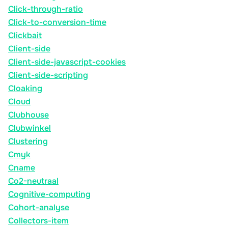
Click-through-ratio
Click-to-conversion-time
Clickbait
Client-side
Client-side-javascript-cookies
Client-side-scripting
Cloaking
Cloud
Clubhouse
Clubwinkel
Clustering
Cmyk
Cname
Co2-neutraal
Cognitive-computing
Cohort-analyse
Collectors-item