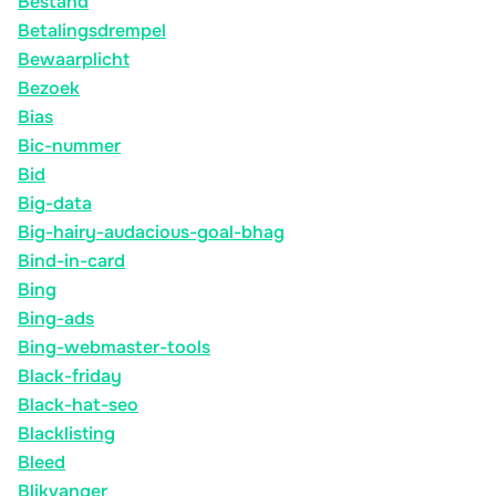
Bestand
Betalingsdrempel
Bewaarplicht
Bezoek
Bias
Bic-nummer
Bid
Big-data
Big-hairy-audacious-goal-bhag
Bind-in-card
Bing
Bing-ads
Bing-webmaster-tools
Black-friday
Black-hat-seo
Blacklisting
Bleed
Blikvanger