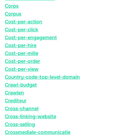
Corps
Corpus
Cost-per-action
Cost-per-click
Cost-per-engagement
Cost-per-hire
Cost-per-mille
Cost-per-order
Cost-per-view
Country-code-top-level-domain
Crawl-budget
Crawlen
Crediteur
Cross-channel
Cross-linking-website
Cross-selling
Crossmediale-communicatie