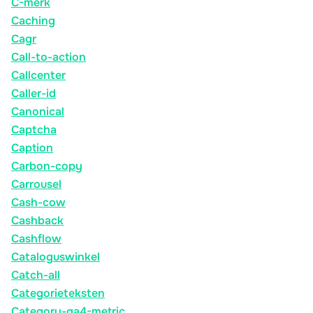
C-merk
Caching
Cagr
Call-to-action
Callcenter
Caller-id
Canonical
Captcha
Caption
Carbon-copy
Carrousel
Cash-cow
Cashback
Cashflow
Cataloguswinkel
Catch-all
Categorieteksten
Category-ga4-metric