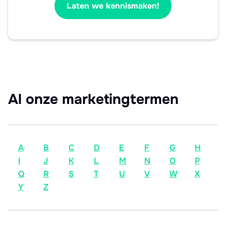
Laten we kennismaken!
Al onze marketingtermen
A
B
C
D
E
F
G
H
I
J
K
L
M
N
O
P
Q
R
S
T
U
V
W
X
Y
Z