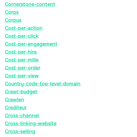
Cornerstone-content
Corps
Corpus
Cost-per-action
Cost-per-click
Cost-per-engagement
Cost-per-hire
Cost-per-mille
Cost-per-order
Cost-per-view
Country-code-top-level-domain
Crawl-budget
Crawlen
Crediteur
Cross-channel
Cross-linking-website
Cross-selling