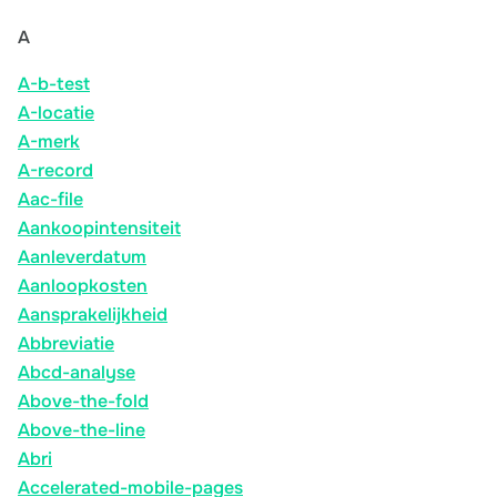
A
A-b-test
A-locatie
A-merk
A-record
Aac-file
Aankoopintensiteit
Aanleverdatum
Aanloopkosten
Aansprakelijkheid
Abbreviatie
Abcd-analyse
Above-the-fold
Above-the-line
Abri
Accelerated-mobile-pages