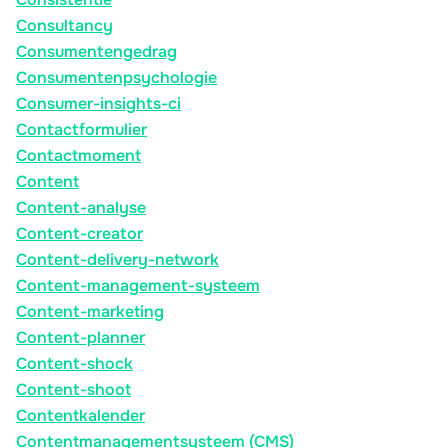
Consultancy
Consumentengedrag
Consumentenpsychologie
Consumer-insights-ci
Contactformulier
Contactmoment
Content
Content-analyse
Content-creator
Content-delivery-network
Content-management-systeem
Content-marketing
Content-planner
Content-shock
Content-shoot
Contentkalender
Contentmanagementsysteem (CMS)