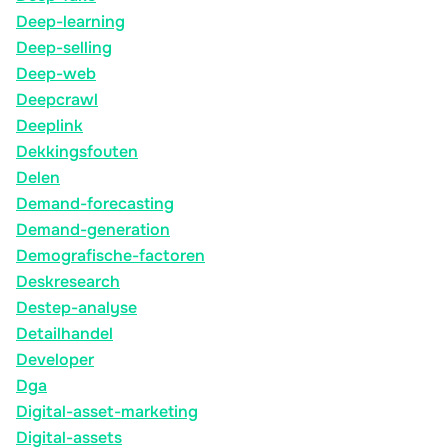
Deep-learning
Deep-selling
Deep-web
Deepcrawl
Deeplink
Dekkingsfouten
Delen
Demand-forecasting
Demand-generation
Demografische-factoren
Deskresearch
Destep-analyse
Detailhandel
Developer
Dga
Digital-asset-marketing
Digital-assets