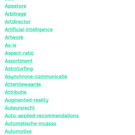
Appstore
Arbitrage
Artdirector
Artificial-intelligence
Artwork
As-is
Aspect-ratio
Assortiment
Astroturfing
Asynchrone-communicatie
Attentiewaarde
Attributie
Augmented-reality
Auteursrecht
Auto-applied-recommendations
Automatische-incasso
Automotive