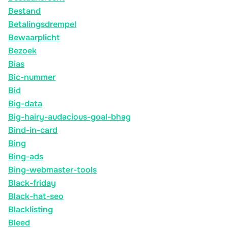
Bestand
Betalingsdrempel
Bewaarplicht
Bezoek
Bias
Bic-nummer
Bid
Big-data
Big-hairy-audacious-goal-bhag
Bind-in-card
Bing
Bing-ads
Bing-webmaster-tools
Black-friday
Black-hat-seo
Blacklisting
Bleed