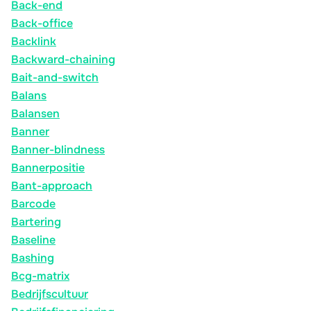
Back-end
Back-office
Backlink
Backward-chaining
Bait-and-switch
Balans
Balansen
Banner
Banner-blindness
Bannerpositie
Bant-approach
Barcode
Bartering
Baseline
Bashing
Bcg-matrix
Bedrijfscultuur