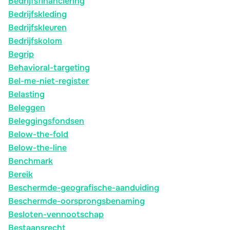
Bedrijfsfinanciering
Bedrijfskleding
Bedrijfskleuren
Bedrijfskolom
Begrip
Behavioral-targeting
Bel-me-niet-register
Belasting
Beleggen
Beleggingsfondsen
Below-the-fold
Below-the-line
Benchmark
Bereik
Beschermde-geografische-aanduiding
Beschermde-oorsprongsbenaming
Besloten-vennootschap
Bestaansrecht