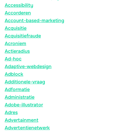
Accessibility
Accorderen
Account-based-marketing
Acquisitie
Acquisitiefraude
Acroniem
Actieradius
Ad-hoc
Adaptive-webdesign
Adblock
Additionele-vraag
Adformatie
Administratie
Adobe-illustrator
Adres
Advertainment
Advertentienetwerk