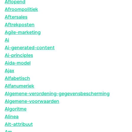
Aflopend
Afroompolitiek
Aftersales
Aftrekposten
Agile-marketing
Ai
Ai-generated-content
Ai-principles
Aida-model
Ajax
Alfabetisch
Alfanumeriek
Algemene-verordening-gegevensbescherming
Algemene-voorwaarden
Algoritme
Alinea
Alt-attribuut
Am