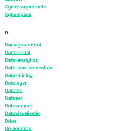
Cyane-organisatie
Cyberspace
D
Damage-control
Dark-social
Data-analytics
Data-loss-prevention
Data-mining
Datalayer
Datalek
Dataset
Dataverkeer
Datavisualisatie
Ddos
De-xennials