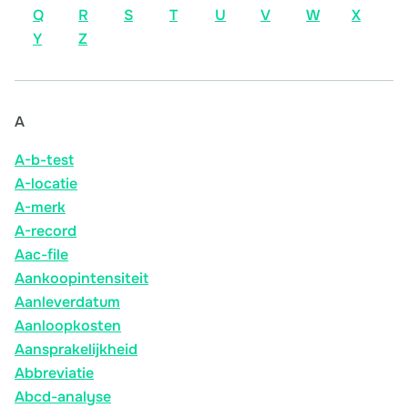
Q
R
S
T
U
V
W
X
Y
Z
A
A-b-test
A-locatie
A-merk
A-record
Aac-file
Aankoopintensiteit
Aanleverdatum
Aanloopkosten
Aansprakelijkheid
Abbreviatie
Abcd-analyse