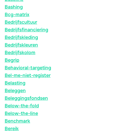
Bashing
Bcg-matrix
Bedrijfscultuur
Bedrijfsfinanciering
Bedrijfskleding
Bedrijfskleuren
Bedrijfskolom
Begrip
Behavioral-targeting
Bel-me-niet-register
Belasting
Beleggen
Beleggingsfondsen
Below-the-fold
Below-the-line
Benchmark
Bereik