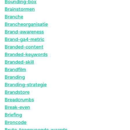
Bounding-box
Brainstormen
Branche
Brancheorganisatie
Brand-awareness
Brand-ga4-metric
Branded-content
Branded-keywords
Branded-skill
Brandfilm
Branding
Branding-strategie
Brandstore
Breadcrumbs
Break-even
Briefing
Broncode
Bruto-toegevoegde-waarde