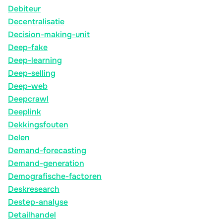
Debiteur
Decentralisatie
Decision-making-unit
Deep-fake
Deep-learning
Deep-selling
Deep-web
Deepcrawl
Deeplink
Dekkingsfouten
Delen
Demand-forecasting
Demand-generation
Demografische-factoren
Deskresearch
Destep-analyse
Detailhandel