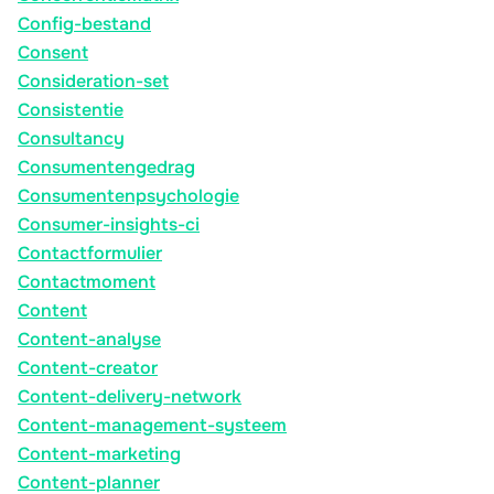
Config-bestand
Consent
Consideration-set
Consistentie
Consultancy
Consumentengedrag
Consumentenpsychologie
Consumer-insights-ci
Contactformulier
Contactmoment
Content
Content-analyse
Content-creator
Content-delivery-network
Content-management-systeem
Content-marketing
Content-planner