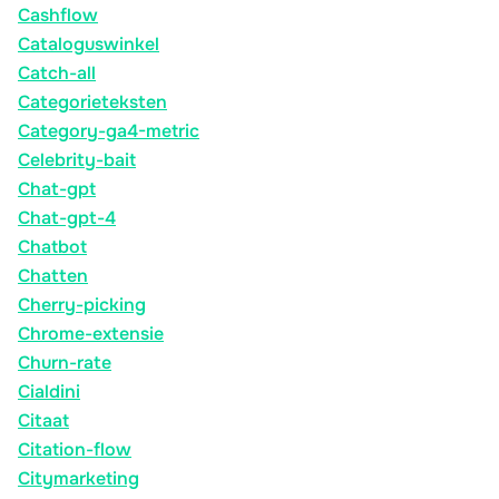
Cashflow
Cataloguswinkel
Catch-all
Categorieteksten
Category-ga4-metric
Celebrity-bait
Chat-gpt
Chat-gpt-4
Chatbot
Chatten
Cherry-picking
Chrome-extensie
Churn-rate
Cialdini
Citaat
Citation-flow
Citymarketing