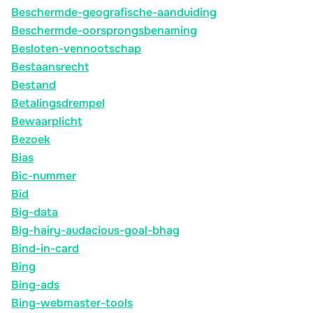
Beschermde-geografische-aanduiding
Beschermde-oorsprongsbenaming
Besloten-vennootschap
Bestaansrecht
Bestand
Betalingsdrempel
Bewaarplicht
Bezoek
Bias
Bic-nummer
Bid
Big-data
Big-hairy-audacious-goal-bhag
Bind-in-card
Bing
Bing-ads
Bing-webmaster-tools