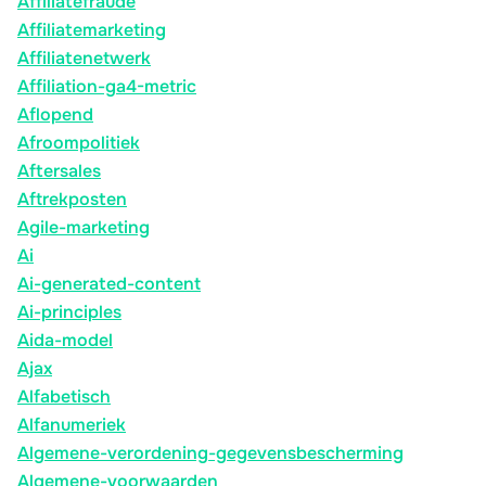
Affiliatefraude
Affiliatemarketing
Affiliatenetwerk
Affiliation-ga4-metric
Aflopend
Afroompolitiek
Aftersales
Aftrekposten
Agile-marketing
Ai
Ai-generated-content
Ai-principles
Aida-model
Ajax
Alfabetisch
Alfanumeriek
Algemene-verordening-gegevensbescherming
Algemene-voorwaarden