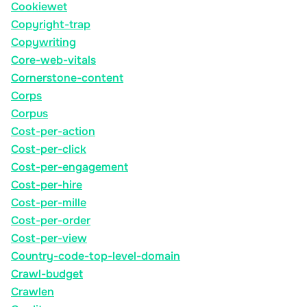
Cookiewet
Copyright-trap
Copywriting
Core-web-vitals
Cornerstone-content
Corps
Corpus
Cost-per-action
Cost-per-click
Cost-per-engagement
Cost-per-hire
Cost-per-mille
Cost-per-order
Cost-per-view
Country-code-top-level-domain
Crawl-budget
Crawlen