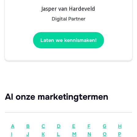
Jasper van Hardeveld
Digital Partner
Laten we kennismaken!
Al onze marketingtermen
A
B
C
D
E
F
G
H
I
J
K
L
M
N
O
P