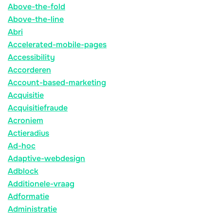
Above-the-fold
Above-the-line
Abri
Accelerated-mobile-pages
Accessibility
Accorderen
Account-based-marketing
Acquisitie
Acquisitiefraude
Acroniem
Actieradius
Ad-hoc
Adaptive-webdesign
Adblock
Additionele-vraag
Adformatie
Administratie