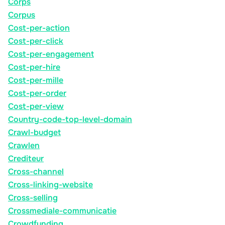
Corps
Corpus
Cost-per-action
Cost-per-click
Cost-per-engagement
Cost-per-hire
Cost-per-mille
Cost-per-order
Cost-per-view
Country-code-top-level-domain
Crawl-budget
Crawlen
Crediteur
Cross-channel
Cross-linking-website
Cross-selling
Crossmediale-communicatie
Crowdfunding