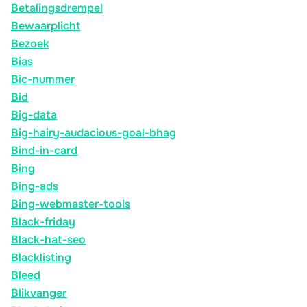
Betalingsdrempel
Bewaarplicht
Bezoek
Bias
Bic-nummer
Bid
Big-data
Big-hairy-audacious-goal-bhag
Bind-in-card
Bing
Bing-ads
Bing-webmaster-tools
Black-friday
Black-hat-seo
Blacklisting
Bleed
Blikvanger