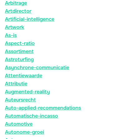
Arbitrage
Artdirector
Artificial-intelligence
Artwork
As-is
Aspect-ratio
Assortiment
Astroturfing
Asynchrone-communicatie
Attentiewaarde
Attributie
Augmented-reality
Auteursrecht
Auto-applied-recommendations
Automatische-incasso
Automotive
Autonome-groei