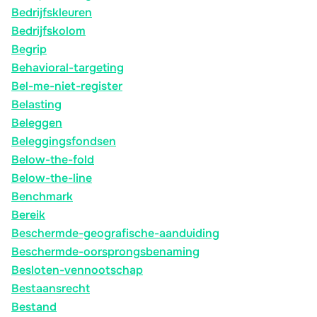
Bedrijfskleuren
Bedrijfskolom
Begrip
Behavioral-targeting
Bel-me-niet-register
Belasting
Beleggen
Beleggingsfondsen
Below-the-fold
Below-the-line
Benchmark
Bereik
Beschermde-geografische-aanduiding
Beschermde-oorsprongsbenaming
Besloten-vennootschap
Bestaansrecht
Bestand