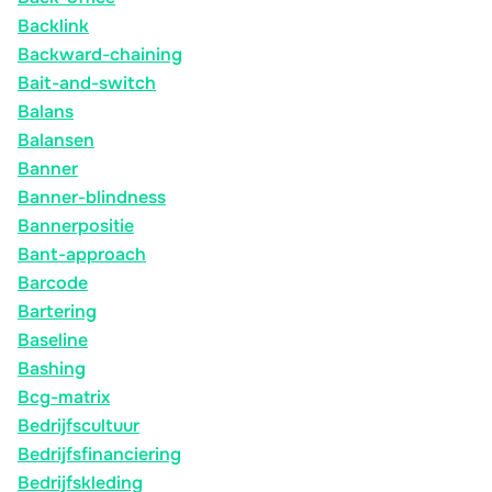
Backlink
Backward-chaining
Bait-and-switch
Balans
Balansen
Banner
Banner-blindness
Bannerpositie
Bant-approach
Barcode
Bartering
Baseline
Bashing
Bcg-matrix
Bedrijfscultuur
Bedrijfsfinanciering
Bedrijfskleding