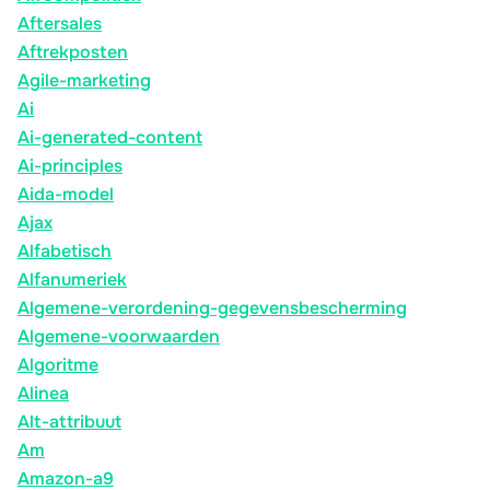
Aftersales
Aftrekposten
Agile-marketing
Ai
Ai-generated-content
Ai-principles
Aida-model
Ajax
Alfabetisch
Alfanumeriek
Algemene-verordening-gegevensbescherming
Algemene-voorwaarden
Algoritme
Alinea
Alt-attribuut
Am
Amazon-a9