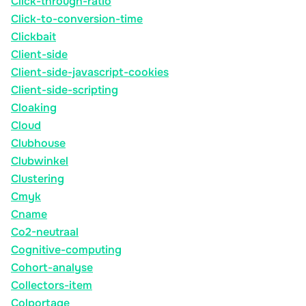
Click-through-ratio
Click-to-conversion-time
Clickbait
Client-side
Client-side-javascript-cookies
Client-side-scripting
Cloaking
Cloud
Clubhouse
Clubwinkel
Clustering
Cmyk
Cname
Co2-neutraal
Cognitive-computing
Cohort-analyse
Collectors-item
Colportage