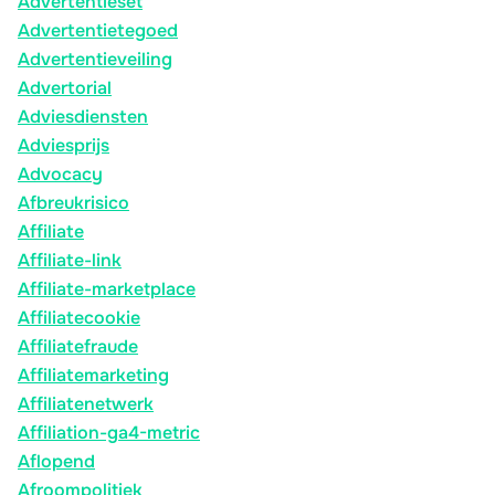
Advertentieset
Advertentietegoed
Advertentieveiling
Advertorial
Adviesdiensten
Adviesprijs
Advocacy
Afbreukrisico
Affiliate
Affiliate-link
Affiliate-marketplace
Affiliatecookie
Affiliatefraude
Affiliatemarketing
Affiliatenetwerk
Affiliation-ga4-metric
Aflopend
Afroompolitiek