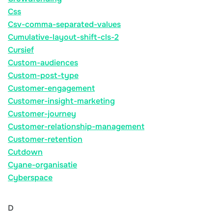
Css
Csv-comma-separated-values
Cumulative-layout-shift-cls-2
Cursief
Custom-audiences
Custom-post-type
Customer-engagement
Customer-insight-marketing
Customer-journey
Customer-relationship-management
Customer-retention
Cutdown
Cyane-organisatie
Cyberspace
D