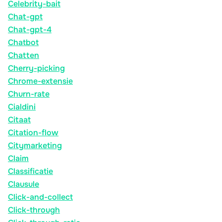
Celebrity-bait
Chat-gpt
Chat-gpt-4
Chatbot
Chatten
Cherry-picking
Chrome-extensie
Churn-rate
Cialdini
Citaat
Citation-flow
Citymarketing
Claim
Classificatie
Clausule
Click-and-collect
Click-through