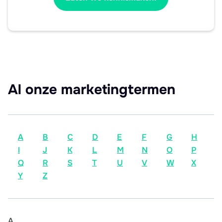
Al onze marketingtermen
A
B
C
D
E
F
G
H
I
J
K
L
M
N
O
P
Q
R
S
T
U
V
W
X
Y
Z
A