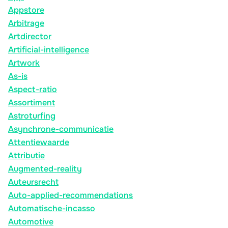
Appstore
Arbitrage
Artdirector
Artificial-intelligence
Artwork
As-is
Aspect-ratio
Assortiment
Astroturfing
Asynchrone-communicatie
Attentiewaarde
Attributie
Augmented-reality
Auteursrecht
Auto-applied-recommendations
Automatische-incasso
Automotive