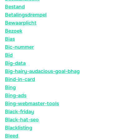
Bestand
Betalingsdrempel
Bewaarplicht
Bezoek
Bias
Bic-nummer
Bid
Big-data
Big-hairy-audacious-goal-bhag
Bind-in-card
Bing
Bing-ads
Bing-webmaster-tools
Black-friday
Black-hat-seo
Blacklisting
Bleed