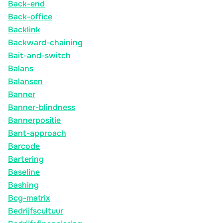
Back-end
Back-office
Backlink
Backward-chaining
Bait-and-switch
Balans
Balansen
Banner
Banner-blindness
Bannerpositie
Bant-approach
Barcode
Bartering
Baseline
Bashing
Bcg-matrix
Bedrijfscultuur