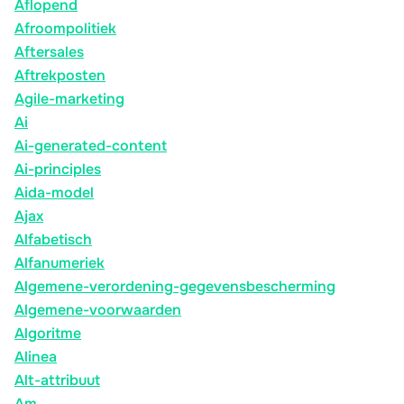
Aflopend
Afroompolitiek
Aftersales
Aftrekposten
Agile-marketing
Ai
Ai-generated-content
Ai-principles
Aida-model
Ajax
Alfabetisch
Alfanumeriek
Algemene-verordening-gegevensbescherming
Algemene-voorwaarden
Algoritme
Alinea
Alt-attribuut
Am