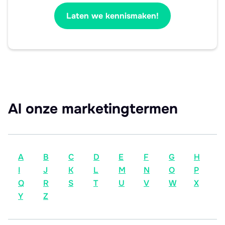
Laten we kennismaken!
Al onze marketingtermen
A
B
C
D
E
F
G
H
I
J
K
L
M
N
O
P
Q
R
S
T
U
V
W
X
Y
Z