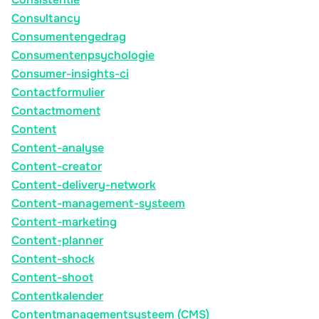
Consultancy
Consumentengedrag
Consumentenpsychologie
Consumer-insights-ci
Contactformulier
Contactmoment
Content
Content-analyse
Content-creator
Content-delivery-network
Content-management-systeem
Content-marketing
Content-planner
Content-shock
Content-shoot
Contentkalender
Contentmanagementsysteem (CMS)