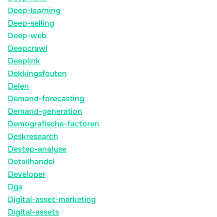
Deep-learning
Deep-selling
Deep-web
Deepcrawl
Deeplink
Dekkingsfouten
Delen
Demand-forecasting
Demand-generation
Demografische-factoren
Deskresearch
Destep-analyse
Detailhandel
Developer
Dga
Digital-asset-marketing
Digital-assets