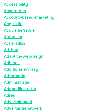
Accessibility
Accorderen
Account-based-marketing
Acquisitie
Acquisitiefraude
Acroniem
Actieradius
Ad-hoc
Adaptive-webdesign
Adblock
Additionele-vraag
Adformatie
Administratie
Adobe-illustrator
Adres
Advertainment
Advertentienetwerk