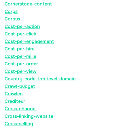
Cornerstone-content
Corps
Corpus
Cost-per-action
Cost-per-click
Cost-per-engagement
Cost-per-hire
Cost-per-mille
Cost-per-order
Cost-per-view
Country-code-top-level-domain
Crawl-budget
Crawlen
Crediteur
Cross-channel
Cross-linking-website
Cross-selling