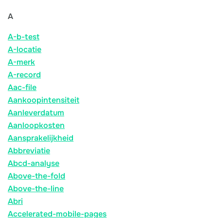
A
A-b-test
A-locatie
A-merk
A-record
Aac-file
Aankoopintensiteit
Aanleverdatum
Aanloopkosten
Aansprakelijkheid
Abbreviatie
Abcd-analyse
Above-the-fold
Above-the-line
Abri
Accelerated-mobile-pages