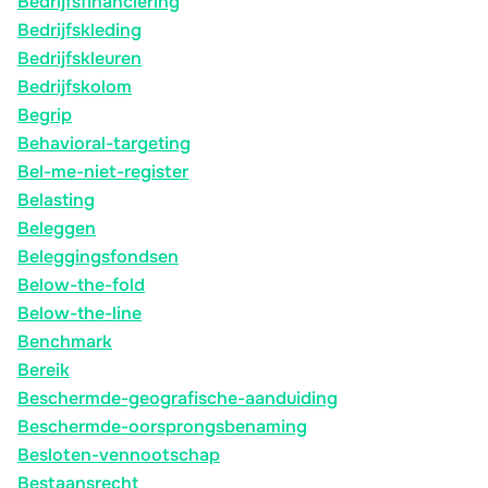
Bedrijfsfinanciering
Bedrijfskleding
Bedrijfskleuren
Bedrijfskolom
Begrip
Behavioral-targeting
Bel-me-niet-register
Belasting
Beleggen
Beleggingsfondsen
Below-the-fold
Below-the-line
Benchmark
Bereik
Beschermde-geografische-aanduiding
Beschermde-oorsprongsbenaming
Besloten-vennootschap
Bestaansrecht