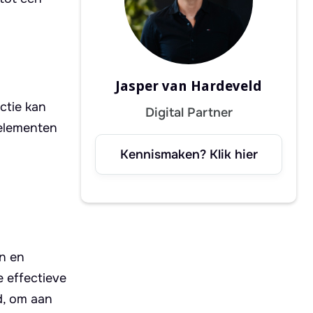
Jasper van Hardeveld
ctie kan
Digital Partner
 elementen
Kennismaken? Klik hier
jn en
 effectieve
d, om aan