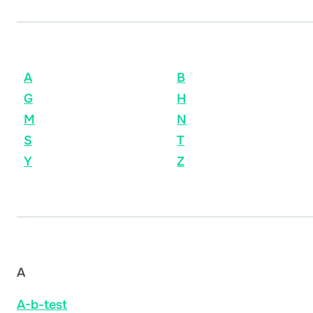
A
B
G
H
M
N
S
T
Y
Z
A
A-b-test