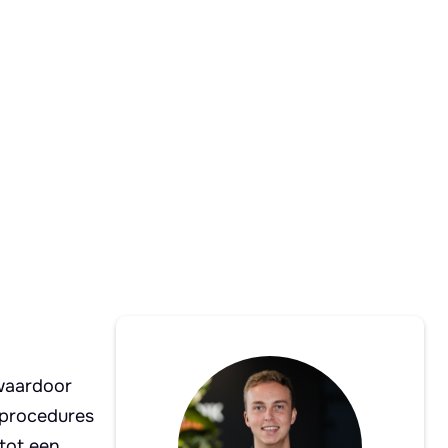
 waardoor
sprocedures
 tot een