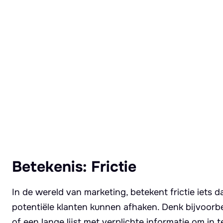
Lees meer over Frictie
Betekenis: Frictie
In de wereld van marketing, betekent frictie iets
potentiële klanten kunnen afhaken. Denk bijvoorb
of een lange lijst met verplichte informatie om in t