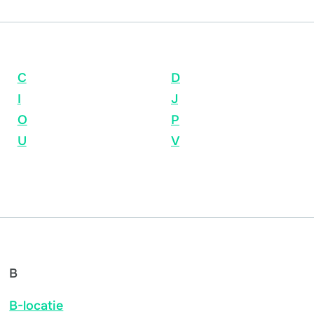
C
D
I
J
O
P
U
V
B
B-locatie