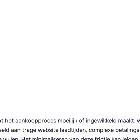
 dat het aankoopproces moeilijk of ingewikkeld maakt,
eeld aan trage website laadtijden, complexe betaling
e vullen. Het minimaliseren van deze frictie kan leiden