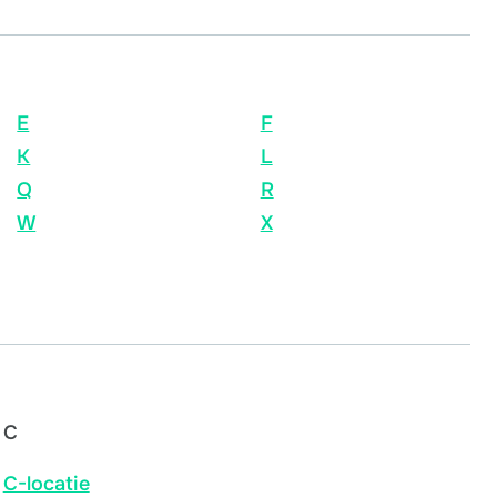
E
F
K
L
Q
R
W
X
C
C-locatie