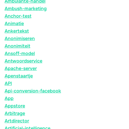
Ambulante-handel
Ambush-marketing
Anchor-test
Animatie
Ankertekst
Anonimiseren
Anonimiteit
Ansoff-model
Antwoordservice
Apache-server
Apenstaartje
API
Api-conversion-facebook
App
Appstore
Arbitrage
Artdirector
Artificial-intelligence