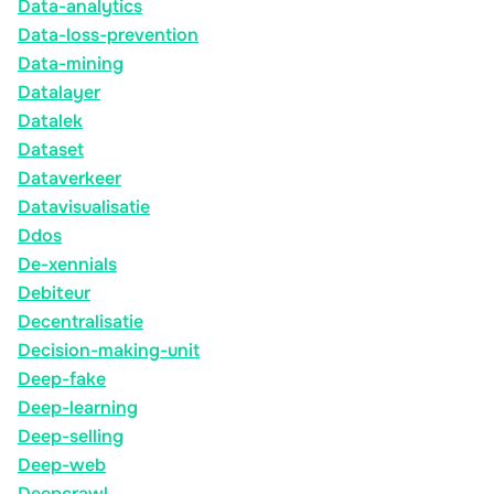
Data-analytics
Data-loss-prevention
Data-mining
Datalayer
Datalek
Dataset
Dataverkeer
Datavisualisatie
Ddos
De-xennials
Debiteur
Decentralisatie
Decision-making-unit
Deep-fake
Deep-learning
Deep-selling
Deep-web
Deepcrawl