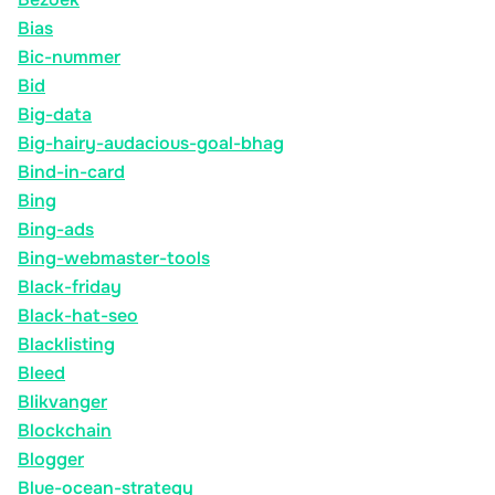
Bias
Bic-nummer
Bid
Big-data
Big-hairy-audacious-goal-bhag
Bind-in-card
Bing
Bing-ads
Bing-webmaster-tools
Black-friday
Black-hat-seo
Blacklisting
Bleed
Blikvanger
Blockchain
Blogger
Blue-ocean-strategy