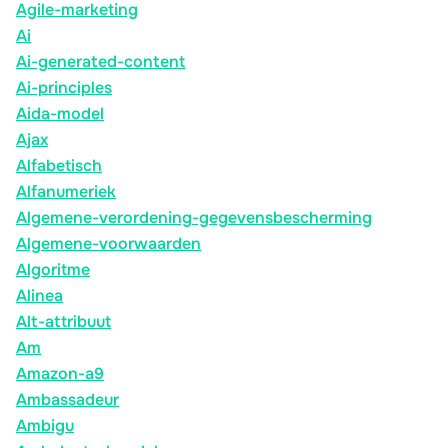
Agile-marketing
Ai
Ai-generated-content
Ai-principles
Aida-model
Ajax
Alfabetisch
Alfanumeriek
Algemene-verordening-gegevensbescherming
Algemene-voorwaarden
Algoritme
Alinea
Alt-attribuut
Am
Amazon-a9
Ambassadeur
Ambigu