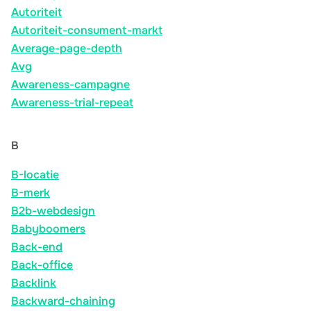
Autoriteit
Autoriteit-consument-markt
Average-page-depth
Avg
Awareness-campagne
Awareness-trial-repeat
B
B-locatie
B-merk
B2b-webdesign
Babyboomers
Back-end
Back-office
Backlink
Backward-chaining