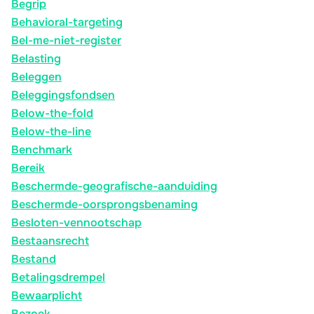
Begrip
Behavioral-targeting
Bel-me-niet-register
Belasting
Beleggen
Beleggingsfondsen
Below-the-fold
Below-the-line
Benchmark
Bereik
Beschermde-geografische-aanduiding
Beschermde-oorsprongsbenaming
Besloten-vennootschap
Bestaansrecht
Bestand
Betalingsdrempel
Bewaarplicht
Bezoek