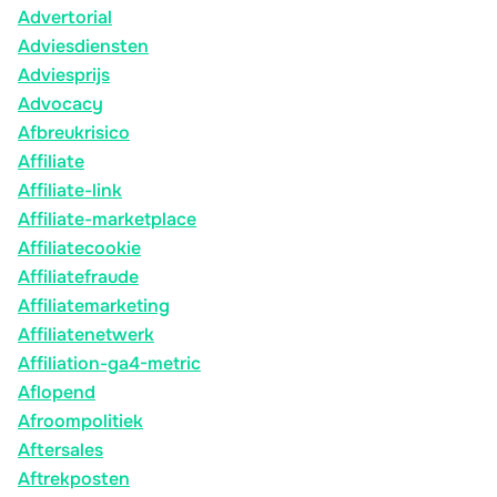
Advertorial
Adviesdiensten
Adviesprijs
Advocacy
Afbreukrisico
Affiliate
Affiliate-link
Affiliate-marketplace
Affiliatecookie
Affiliatefraude
Affiliatemarketing
Affiliatenetwerk
Affiliation-ga4-metric
Aflopend
Afroompolitiek
Aftersales
Aftrekposten