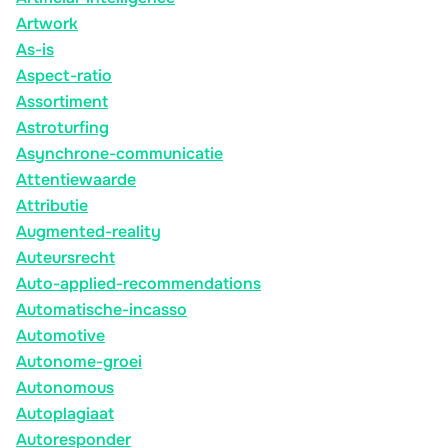
Artwork
As-is
Aspect-ratio
Assortiment
Astroturfing
Asynchrone-communicatie
Attentiewaarde
Attributie
Augmented-reality
Auteursrecht
Auto-applied-recommendations
Automatische-incasso
Automotive
Autonome-groei
Autonomous
Autoplagiaat
Autoresponder