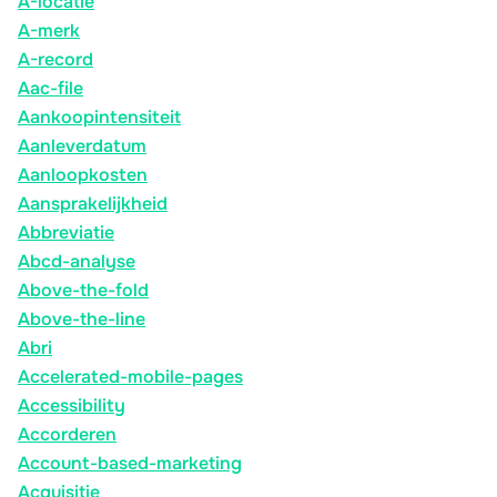
A-locatie
A-merk
A-record
Aac-file
Aankoopintensiteit
Aanleverdatum
Aanloopkosten
Aansprakelijkheid
Abbreviatie
Abcd-analyse
Above-the-fold
Above-the-line
Abri
Accelerated-mobile-pages
Accessibility
Accorderen
Account-based-marketing
Acquisitie