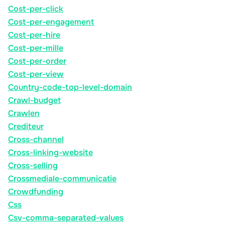
Cost-per-click
Cost-per-engagement
Cost-per-hire
Cost-per-mille
Cost-per-order
Cost-per-view
Country-code-top-level-domain
Crawl-budget
Crawlen
Crediteur
Cross-channel
Cross-linking-website
Cross-selling
Crossmediale-communicatie
Crowdfunding
Css
Csv-comma-separated-values