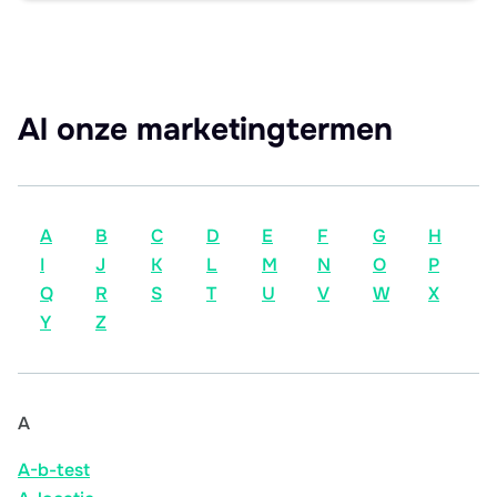
Al onze marketingtermen
A
B
C
D
E
F
G
H
I
J
K
L
M
N
O
P
Q
R
S
T
U
V
W
X
Y
Z
A
A-b-test