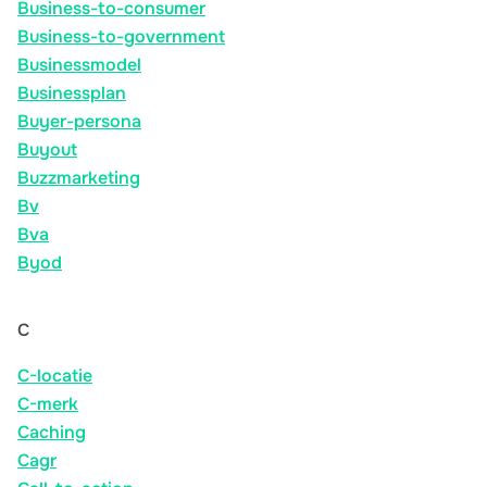
Business-to-consumer
Business-to-government
Businessmodel
Businessplan
Buyer-persona
Buyout
Buzzmarketing
Bv
Bva
Byod
C
C-locatie
C-merk
Caching
Cagr