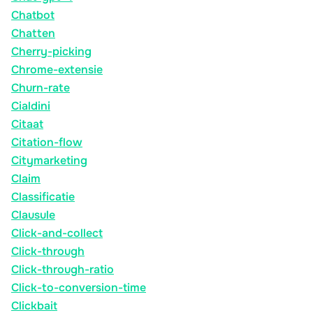
Chatbot
Chatten
Cherry-picking
Chrome-extensie
Churn-rate
Cialdini
Citaat
Citation-flow
Citymarketing
Claim
Classificatie
Clausule
Click-and-collect
Click-through
Click-through-ratio
Click-to-conversion-time
Clickbait