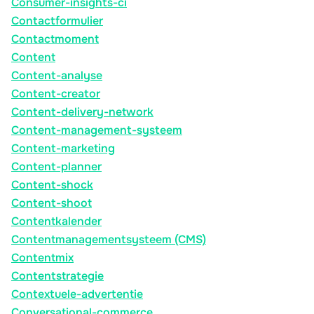
Consumer-insights-ci
Contactformulier
Contactmoment
Content
Content-analyse
Content-creator
Content-delivery-network
Content-management-systeem
Content-marketing
Content-planner
Content-shock
Content-shoot
Contentkalender
Contentmanagementsysteem (CMS)
Contentmix
Contentstrategie
Contextuele-advertentie
Conversational-commerce