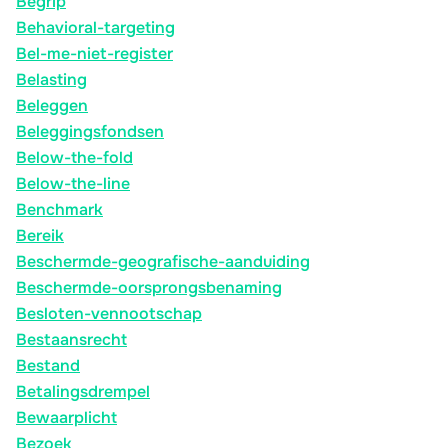
Begrip
Behavioral-targeting
Bel-me-niet-register
Belasting
Beleggen
Beleggingsfondsen
Below-the-fold
Below-the-line
Benchmark
Bereik
Beschermde-geografische-aanduiding
Beschermde-oorsprongsbenaming
Besloten-vennootschap
Bestaansrecht
Bestand
Betalingsdrempel
Bewaarplicht
Bezoek