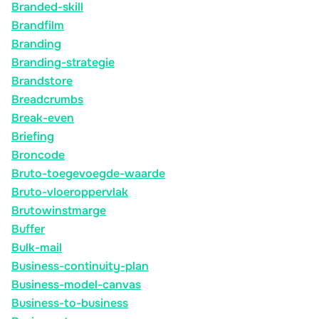
Branded-skill
Brandfilm
Branding
Branding-strategie
Brandstore
Breadcrumbs
Break-even
Briefing
Broncode
Bruto-toegevoegde-waarde
Bruto-vloeroppervlak
Brutowinstmarge
Buffer
Bulk-mail
Business-continuity-plan
Business-model-canvas
Business-to-business