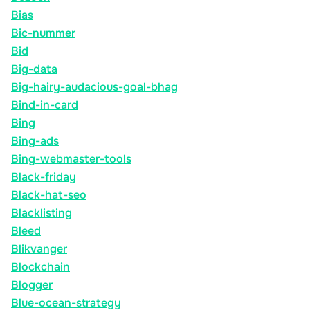
Bias
Bic-nummer
Bid
Big-data
Big-hairy-audacious-goal-bhag
Bind-in-card
Bing
Bing-ads
Bing-webmaster-tools
Black-friday
Black-hat-seo
Blacklisting
Bleed
Blikvanger
Blockchain
Blogger
Blue-ocean-strategy