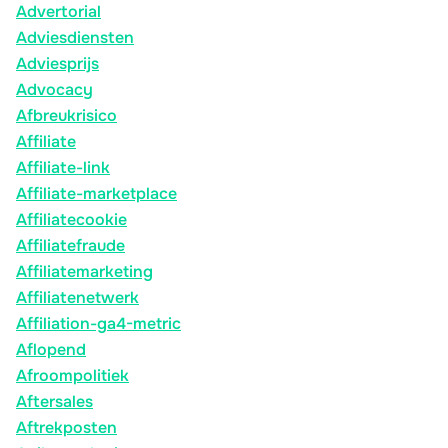
Advertorial
Adviesdiensten
Adviesprijs
Advocacy
Afbreukrisico
Affiliate
Affiliate-link
Affiliate-marketplace
Affiliatecookie
Affiliatefraude
Affiliatemarketing
Affiliatenetwerk
Affiliation-ga4-metric
Aflopend
Afroompolitiek
Aftersales
Aftrekposten