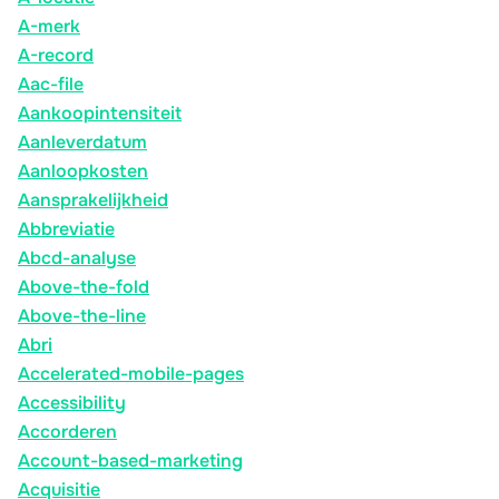
A-merk
A-record
Aac-file
Aankoopintensiteit
Aanleverdatum
Aanloopkosten
Aansprakelijkheid
Abbreviatie
Abcd-analyse
Above-the-fold
Above-the-line
Abri
Accelerated-mobile-pages
Accessibility
Accorderen
Account-based-marketing
Acquisitie