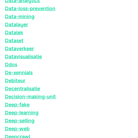
Data-analytics
Data-loss-prevention
Data-mining
Datalayer
Datalek
Dataset
Dataverkeer
Datavisualisatie
Ddos
De-xennials
Debiteur
Decentralisatie
Decision-making-unit
Deep-fake
Deep-learning
Deep-selling
Deep-web
Deepcrawl