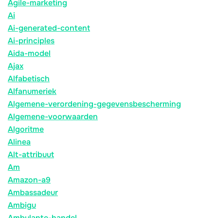
Agile-marketing
Ai
Ai-generated-content
Ai-principles
Aida-model
Ajax
Alfabetisch
Alfanumeriek
Algemene-verordening-gegevensbescherming
Algemene-voorwaarden
Algoritme
Alinea
Alt-attribuut
Am
Amazon-a9
Ambassadeur
Ambigu
Ambulante-handel