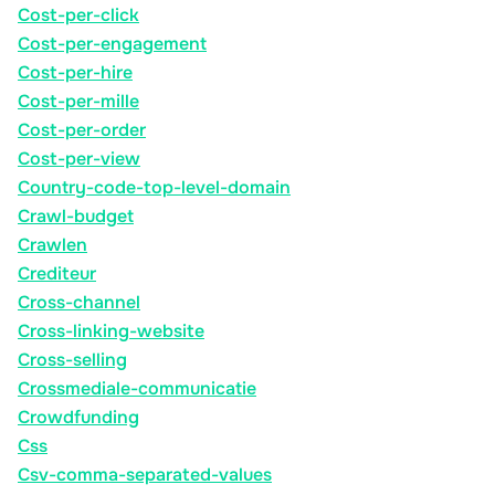
Cost-per-click
Cost-per-engagement
Cost-per-hire
Cost-per-mille
Cost-per-order
Cost-per-view
Country-code-top-level-domain
Crawl-budget
Crawlen
Crediteur
Cross-channel
Cross-linking-website
Cross-selling
Crossmediale-communicatie
Crowdfunding
Css
Csv-comma-separated-values