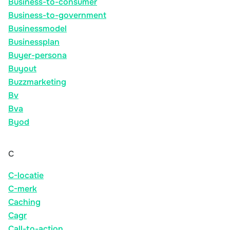
Business-to-consumer
Business-to-government
Businessmodel
Businessplan
Buyer-persona
Buyout
Buzzmarketing
Bv
Bva
Byod
C
C-locatie
C-merk
Caching
Cagr
Call-to-action