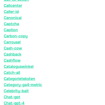
Callcenter
Caller-id
Canonical
Captcha
Caption
Carbon-copy
Carrousel
Cash-cow
Cashback
Cashflow
Cataloguswinkel
Catch-all
Categorieteksten
Category-ga4-metric
Celebrity-bait
Chat-gpt
Chat-gpt-4