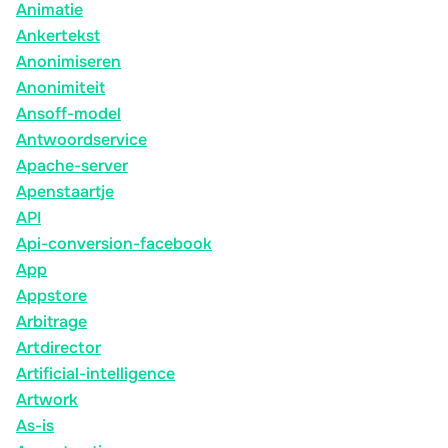
Animatie
Ankertekst
Anonimiseren
Anonimiteit
Ansoff-model
Antwoordservice
Apache-server
Apenstaartje
API
Api-conversion-facebook
App
Appstore
Arbitrage
Artdirector
Artificial-intelligence
Artwork
As-is