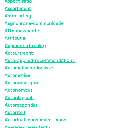
Aspect-ratio
Assortiment
Astroturfing
Asynchrone-communicatie
Attentiewaarde
Attributie
Augmented-reality
Auteursrecht
Auto-applied-recommendations
Automatische-incasso
Automotive
Autonome-groei
Autonomous
Autoplagiaat
Autoresponder
Autoriteit
Autoriteit-consument-markt
Average-page-depth