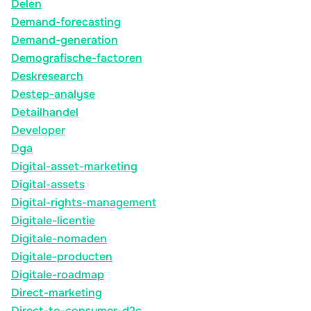
Delen
Demand-forecasting
Demand-generation
Demografische-factoren
Deskresearch
Destep-analyse
Detailhandel
Developer
Dga
Digital-asset-marketing
Digital-assets
Digital-rights-management
Digitale-licentie
Digitale-nomaden
Digitale-producten
Digitale-roadmap
Direct-marketing
Direct-to-consumer-d2c