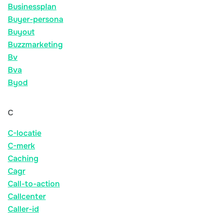
Businessplan
Buyer-persona
Buyout
Buzzmarketing
Bv
Bva
Byod
C
C-locatie
C-merk
Caching
Cagr
Call-to-action
Callcenter
Caller-id