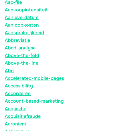
Aac-file
Aankoopintensiteit
Aanleverdatum
Aanloopkosten
Aansprakelijkheid
Abbreviatie
Abcd-analyse
Above-the-fold
Above-the-line
Abri
Accelerated-mobile-pages
Accessibility
Accorderen
Account-based-marketing
Acquisitie
Acquisitiefraude
Acroniem