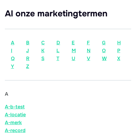
Al onze marketingtermen
A
B
C
D
E
F
G
H
I
J
K
L
M
N
O
P
Q
R
S
T
U
V
W
X
Y
Z
A
A-b-test
A-locatie
A-merk
A-record