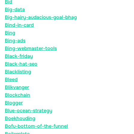
Bid
Big-data
Big-hairy-audacious-goal-bhag
Bind-in-card
Bing
Bing-ads
Bing-webmaster-tools
Black-friday
Black-hat-seo
Blacklisting
Bleed
Blikvanger
Blockchain
Blogger
Blue-ocean-strategy
Boekhouding
Bofu-bottom-of-the-funnel
Boilerplate