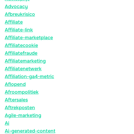
Advocacy
Afbreukrisico
Affiliate
Affiliate-link
Affiliate-marketplace
Affiliatecookie
Affiliatefraude
Affiliatemarketing
Affiliatenetwerk
Affiliation-ga4-metric
Aflopend
Afroompolitiek
Aftersales
Aftrekposten
Agile-marketing
Ai
Ai-generated-content