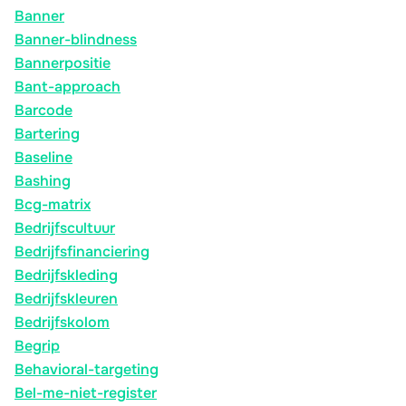
Banner
Banner-blindness
Bannerpositie
Bant-approach
Barcode
Bartering
Baseline
Bashing
Bcg-matrix
Bedrijfscultuur
Bedrijfsfinanciering
Bedrijfskleding
Bedrijfskleuren
Bedrijfskolom
Begrip
Behavioral-targeting
Bel-me-niet-register