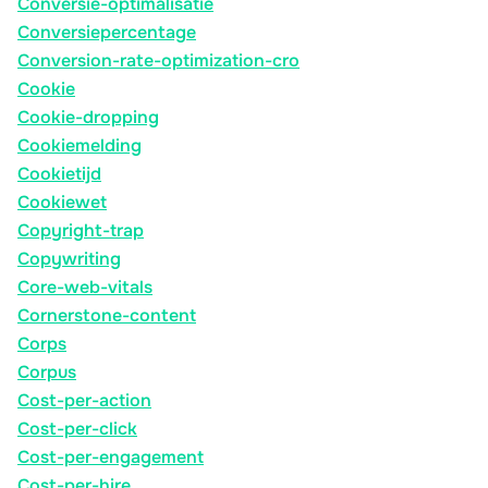
Conversie-optimalisatie
Conversiepercentage
Conversion-rate-optimization-cro
Cookie
Cookie-dropping
Cookiemelding
Cookietijd
Cookiewet
Copyright-trap
Copywriting
Core-web-vitals
Cornerstone-content
Corps
Corpus
Cost-per-action
Cost-per-click
Cost-per-engagement
Cost-per-hire