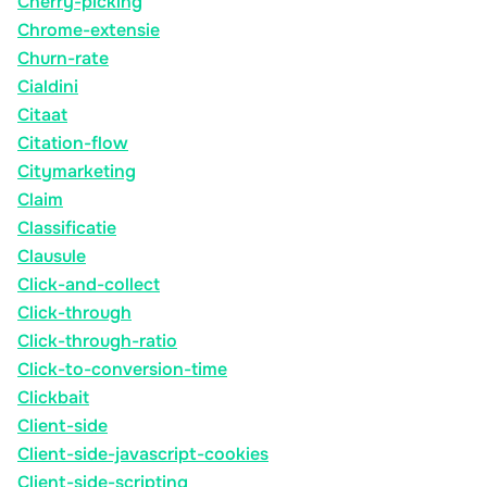
Cherry-picking
Chrome-extensie
Churn-rate
Cialdini
Citaat
Citation-flow
Citymarketing
Claim
Classificatie
Clausule
Click-and-collect
Click-through
Click-through-ratio
Click-to-conversion-time
Clickbait
Client-side
Client-side-javascript-cookies
Client-side-scripting