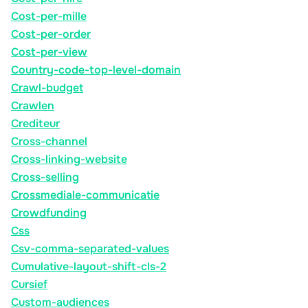
Cost-per-mille
Cost-per-order
Cost-per-view
Country-code-top-level-domain
Crawl-budget
Crawlen
Crediteur
Cross-channel
Cross-linking-website
Cross-selling
Crossmediale-communicatie
Crowdfunding
Css
Csv-comma-separated-values
Cumulative-layout-shift-cls-2
Cursief
Custom-audiences