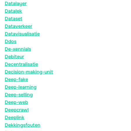
Datalayer
Datalek
Dataset
Dataverkeer
Datavisualisatie
Ddos
De-xennials
Debiteur
Decentralisatie
Decision-making-unit
Deep-fake
Deep-learning
Deep-selling
Deep-web
Deepcrawl
Deeplink
Dekkingsfouten