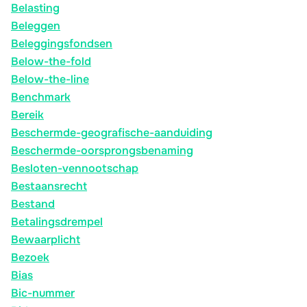
Belasting
Beleggen
Beleggingsfondsen
Below-the-fold
Below-the-line
Benchmark
Bereik
Beschermde-geografische-aanduiding
Beschermde-oorsprongsbenaming
Besloten-vennootschap
Bestaansrecht
Bestand
Betalingsdrempel
Bewaarplicht
Bezoek
Bias
Bic-nummer