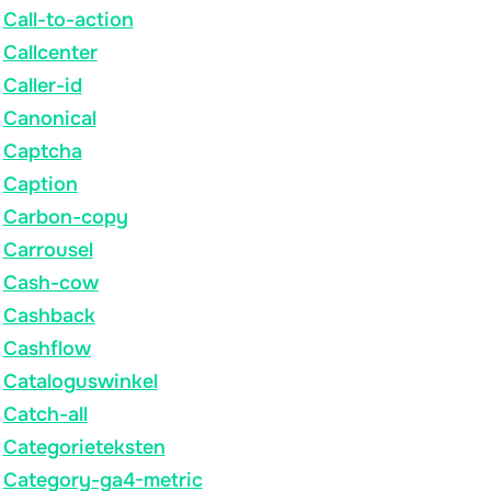
Call-to-action
Callcenter
Caller-id
Canonical
Captcha
Caption
Carbon-copy
Carrousel
Cash-cow
Cashback
Cashflow
Cataloguswinkel
Catch-all
Categorieteksten
Category-ga4-metric