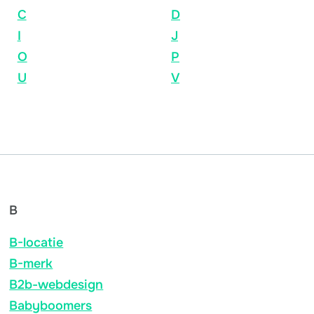
C
D
I
J
O
P
U
V
B
B-locatie
B-merk
B2b-webdesign
Babyboomers