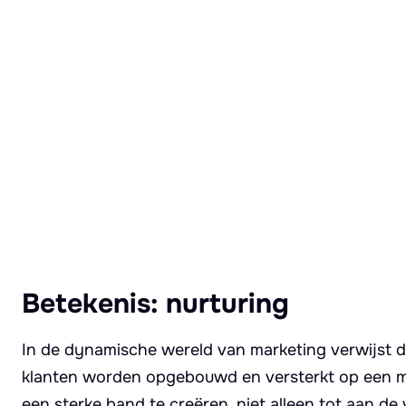
Lees meer over Nurturing
Betekenis: nurturing
In de dynamische wereld van marketing verwijst de
klanten worden opgebouwd en versterkt op een ma
een sterke band te creëren, niet alleen tot aan de 