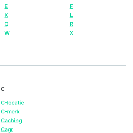
E
F
K
L
Q
R
W
X
C
C-locatie
C-merk
Caching
Cagr