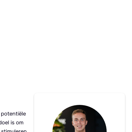
 potentiële
oel is om
 stimuleren.