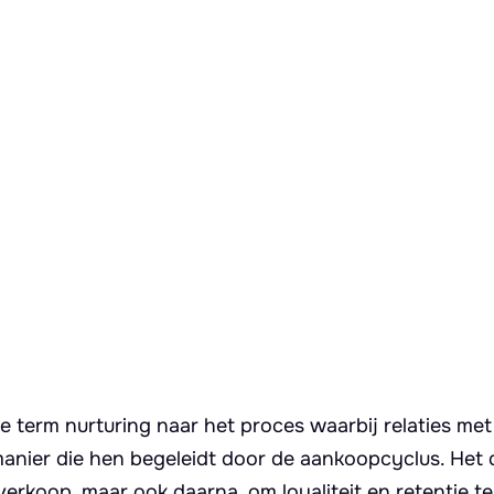
 term nurturing naar het proces waarbij relaties met
nier die hen begeleidt door de aankoopcyclus. Het d
verkoop, maar ook daarna, om loyaliteit en retentie te