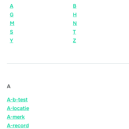
A
B
G
H
M
N
S
T
Y
Z
A
A-b-test
A-locatie
A-merk
A-record